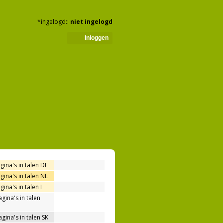
*ingelogd::
niet ingelogd
Inloggen
gina's in talen DE
gina's in talen NL
ina's in talen I
gina's in talen
gina's in talen SK