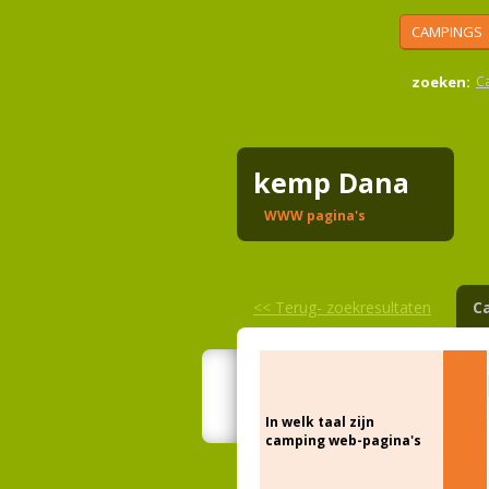
CAMPINGS
zoeken:
C
kemp Dana
WWW pagina's
<<
Terug- zoekresultaten
C
In welk taal zijn
camping web-pagina's