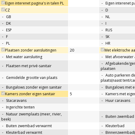
Eigen interenet pagina's in talen PL
-
Eigen interenet p
CZ
-
D
-
GB
-
NL
-
DK
-
I
-
ESP
-
RUS
-
F
-
SK
-
PL
-
HR
Plaatsen zonder aansluitingen
20
Met elektrische aa
-
Met water aansluiting
-
Met afvoerwater 
-
Afgebakende/g
-
Plaatsen met privé-sanitair
plaatsen
-
Auto parkeren di
-
Gemidelde grootte van plaats
plaats(naast tent/ca
-
Bungalows zonder eigen sanitair
-
Bungalows met ei
Kamers zonder eigen sanitair
5
-
Kamers met eigen
-
Stacaravans
-
Huur caravans
-
Ingerichte tenten
-
Natuur zwemplaats (meer, rivier,
-
Buiten zwembad
beek)
-
Buiten zwembad verwarmt
-
Kleuterbad
-
Kleuterbad verwarmt
-
Binnenzwembad(