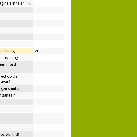
agina's in talen HR
nsluiting
20
aansluiting
enummerd
rect op de
ravan)
gen sanitair
 sanitair
verwarmd)