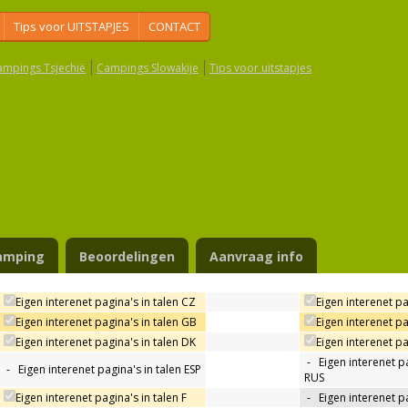
Tips voor UITSTAPJES
CONTACT
ampings Tsjechië
Campings Slowakije
Tips voor uitstapjes
amping
Beoordelingen
Aanvraag info
Eigen interenet pagina's in talen CZ
Eigen interenet pa
Eigen interenet pagina's in talen GB
Eigen interenet pa
Eigen interenet pagina's in talen DK
Eigen interenet pag
-
Eigen interenet pa
-
Eigen interenet pagina's in talen ESP
RUS
Eigen interenet pagina's in talen F
-
Eigen interenet pa