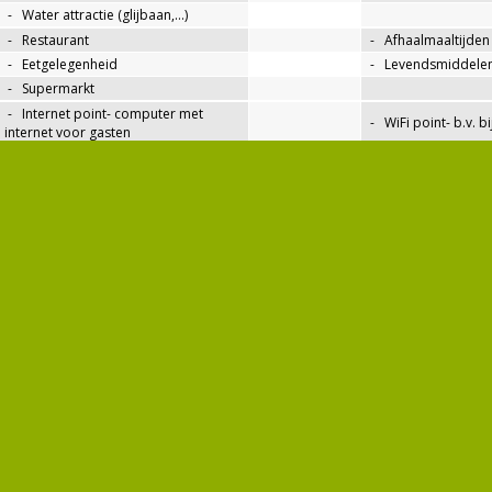
-
Water attractie (glijbaan,…)
-
Restaurant
-
Afhaalmaaltijden
-
Eetgelegenheid
-
Levendsmiddelen
-
Supermarkt
-
Internet point- computer met
-
WiFi point- b.v. b
internet voor gasten
WiFi minimaal 80% plaatsen met
signaal
-
geleidelijke instap- reception
-
geleidelijke insta
-
geleidelijke instap- sanitair
-
WC voor gehandi
-
compleet sanitairruimte voor
gehandicapten
-
Camping bewaakt
-
Camping omheind
bewakingsdienst
-
Vurhuur kluizen
Honden op de camping toegelaten
-
Verkoop/inruiling
-
Betalen met kredietkaarten
-
Reserveringen va
mogelijk
mogelijk
-
Douches warm wat
-
Douches warm water inklusive
betalen
-
Verwarmd sanitair
-
Wascabines