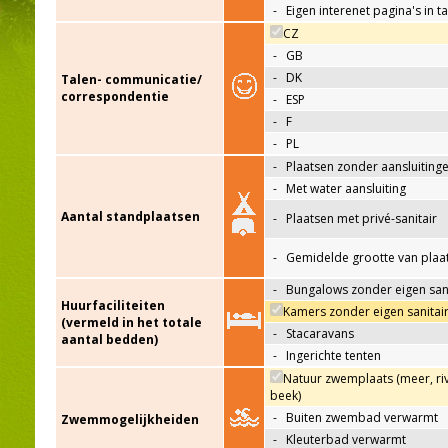
-
Eigen interenet pagina's in t
CZ
-
GB
-
DK
Talen- communicatie/
correspondentie
-
ESP
-
F
-
PL
-
Plaatsen zonder aansluiting
-
Met water aansluiting
Aantal standplaatsen
-
Plaatsen met privé-sanitair
-
Gemidelde grootte van plaa
-
Bungalows zonder eigen sani
Huurfaciliteiten
Kamers zonder eigen sanitai
(vermeld in het totale
-
Stacaravans
aantal bedden)
-
Ingerichte tenten
Natuur zwemplaats (meer, riv
beek)
-
Buiten zwembad verwarmt
Zwemmogelijkheiden
-
Kleuterbad verwarmt