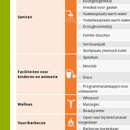
-
Kookgelegenheid
-
Vrieskist voor gasten
-
Vaatwasplaats warm water
Sanitair
-
Textielwasplaats warm wate
-
Droogtrommel(s)
-
Familie douches
-
Verchoenpult
-
Stortplaats chemisch toilet
-
Speeltuin
-
Miniclub
Faciliteiten voor
kinderen en animatie
-
Disco
-
Programma/uitstapjes voor
volwassene
-
Whirpool
Wellnes
-
Massages
-
Beautycenter
-
Open vuur bij tent/caravan
toegestaan
Vuur/barbecue
-
Barbecue toegestaan