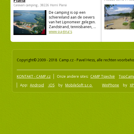
Planá
Caravan camping , 38226 Horní Planá
De camping is op een
schiereiland aan de oevers
van het Lipnomeer gelegen.
Zandstrand, tennisbanen, ...
www pagina's
Copyright© 2009 - 2018 Camp.cz - Pavel Hess, alle rechten voorbeh
KONTAKT - CAMP.cz
Onze andere sites:
CAMP Tsjechië
TopCam
App:
Android
iOS
by
MobileSoft s.r.o
WinPhone
by
XP