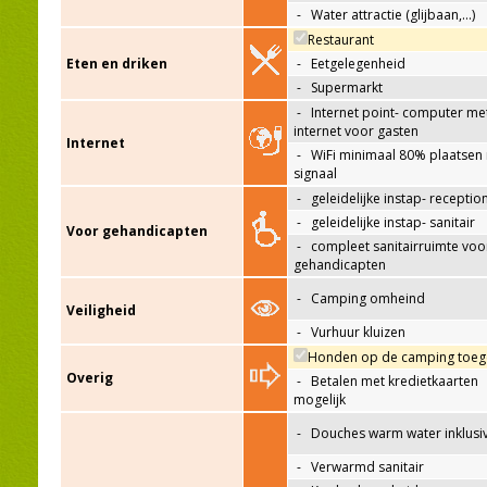
-
Water attractie (glijbaan,…)
Restaurant
Eten en driken
-
Eetgelegenheid
-
Supermarkt
-
Internet point- computer me
internet voor gasten
Internet
-
WiFi minimaal 80% plaatsen
signaal
-
geleidelijke instap- receptio
-
geleidelijke instap- sanitair
Voor gehandicapten
-
compleet sanitairruimte voo
gehandicapten
-
Camping omheind
Veiligheid
-
Vurhuur kluizen
Honden op de camping toeg
Overig
-
Betalen met kredietkaarten
mogelijk
-
Douches warm water inklusi
-
Verwarmd sanitair