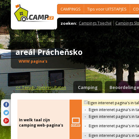
CAMPINGS
Tips voor UITSTAPJES
CO
zoeken:
Campings Tsjechië
Campings Slo
areál Prácheňsko
WWW pagina's
<<
Terug- zoekresultaten
Camping
Beoordeling
Eigen interenet pagina's in ta
-
Eigen interenet pagina's in t
-
Eigen interenet pagina's in t
In welk taal zijn
camping web-pagina's
-
Eigen interenet pagina's in t
-
Eigen interenet pagina's in ta