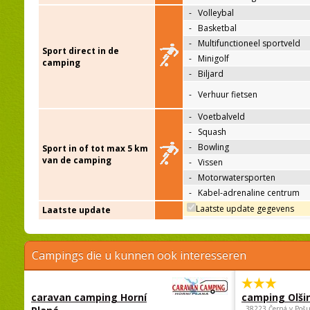
-
Volleybal
-
Basketbal
-
Multifunctioneel sportveld
Sport direct in de
-
Minigolf
camping
-
Biljard
-
Verhuur fietsen
-
Voetbalveld
-
Squash
-
Bowling
Sport in of tot max 5 km
van de camping
-
Vissen
-
Motorwatersporten
-
Kabel-adrenaline centrum
Laatste update gegevens
Laatste update
Campings die u kunnen ook interesseren
caravan camping Horní
camping Olši
, 38223 Černá v Poš