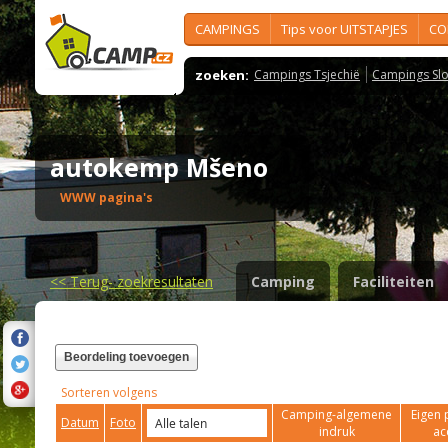
CAMPINGS
Tips voor UITSTAPJES
CO
zoeken:
Campings Tsjechië
Campings Slo
autokemp Mšeno
WWW pagina's
<<
Terug- zoekresultaten
Camping
Faciliteiten
Beordeling toevoegen
Sorteren volgens
Camping-algemene
Eigen 
Datum
Foto
indruk
ac