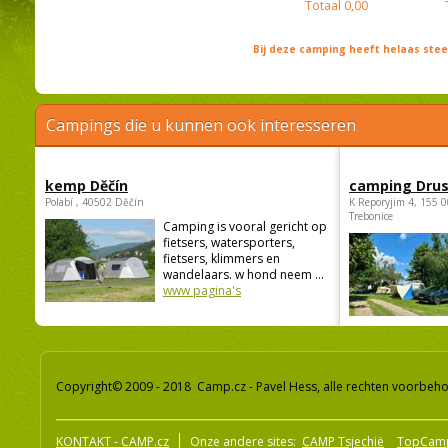
Totaal
0,00
Bij deze camping heeft helaas st
Campings die u kunnen ook interesseren
kemp Děčín
camping Dru
Polabí , 40502 Děčín
K Reporyjim 4, 155 0
Trebonice
Camping is vooral gericht op
fietsers, watersporters,
fietsers, klimmers en
wandelaars. w hond neem ...
www pagina's
Copyright© 2009 - 2018 Camp.cz - Pavel Hess, alle rechten voorbeh
KONTAKT - CAMP.cz
Onze andere sites:
CAMP Tsjechië
TopCam