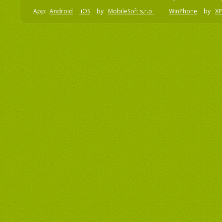
App:
Android
iOS
by
MobileSoft s.r.o
WinPhone
by
XP