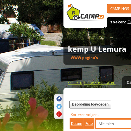
CAMPINGS
zoeken:
C
kemp U Lemura
WWW pagina's
<<
Terug- zoekresultaten
C
Beordeling toevoegen
Sorteren volgens
Datum
Foto