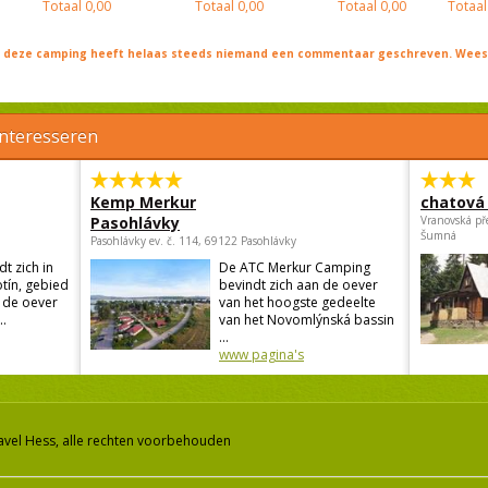
Totaal
0,00
Totaal
0,00
Totaal
0,00
Totaal
j deze camping heeft helaas steeds niemand een commentaar geschreven. Wees 
interesseren
Kemp Merkur
chatová 
Pasohlávky
Vranovská př
Šumná
Pasohlávky ev. č. 114, 69122 Pasohlávky
t zich in
De ATC Merkur Camping
otín, gebied
bevindt zich aan de oever
n de oever
van het hoogste gedeelte
.
van het Novomlýnská bassin
...
www pagina's
avel Hess, alle rechten voorbehouden