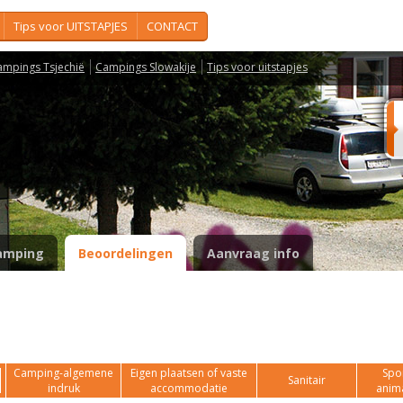
Tips voor UITSTAPJES
CONTACT
ampings Tsjechië
Campings Slowakije
Tips voor uitstapjes
amping
Beoordelingen
Aanvraag info
Camping-algemene
Eigen plaatsen of vaste
Spor
Sanitair
indruk
accommodatie
anim