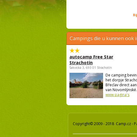
Bi
Campings die u kunnen ook 
autocamp Free Star
Strachotín
Šakvická 3, 693 01 Strachotín
De camping bevind
het dorpje Strach
Břeclav direct aa
van Novomlýnské..
www pagina's
Copyright© 2009 - 2018 Camp.cz - P