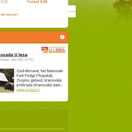
0,00
Totaal
0,00
de eerste!
osada U lesa
ehrada - pláž 680, 67102
Zuid-Moravië, het Nationale
Park Podyjí (Thayatal),
Znojmo gebied, Vranovská
přehrada (Vranovská dam...
www pagina's