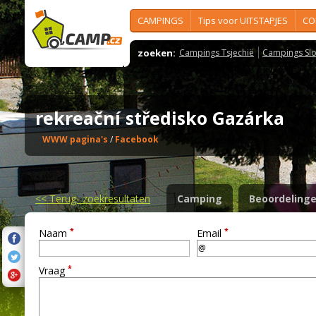
CAMPINGS
Tips voor UITSTAPJES
CO
zoeken:
Campings Tsjechië
Campings Slo
rekreační středisko Gazárka
WWW pagina's
/
Facebook
<<
Terug- zoekresultaten
Camping
Beoordeling
*
*
Naam
Email
*
Vraag