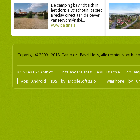
De camping bevindt zich in
het dorpje Strachotín, gebied
Břeclav direct aan de oever
van Novomlýnské...
www pagina's
Copyright© 2009 - 2018 Camp.cz - Pavel Hess, alle rechten voorbeh
KONTAKT - CAMP.cz
Onze andere sites:
CAMP Tsjechië
TopCam
App:
Android
iOS
by
MobileSoft s.r.o
WinPhone
by
XP