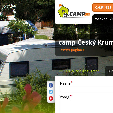
CAMPINGS
zoeken:
C
camp Český Kru
WWW pagina's
<<
Terug- zoekresultaten
C
*
Naam
*
Vraag