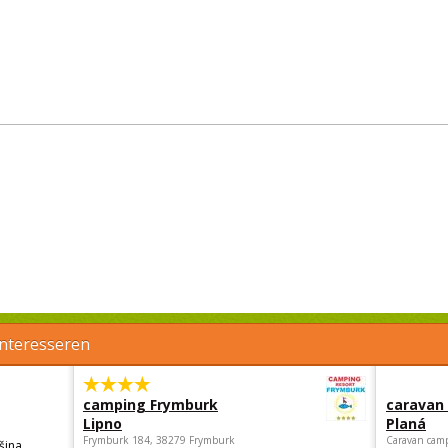
interesseren
camping Frymburk
caravan
Lipno
Planá
Frymburk 184, 38279 Frymburk
Caravan camp
šina