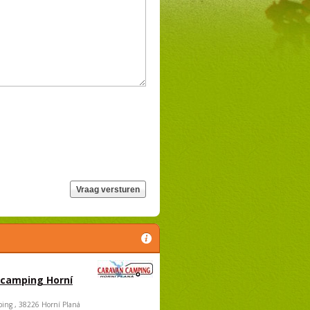
 camping Horní
ing , 38226 Horní Planá