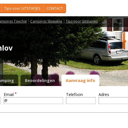
Tips voor UITSTAPJES
CONTACT
ampings Tsjechië
Campings Slowakije
Tips voor uitstapjes
mlov
amping
Beoordelingen
Aanvraag info
*
Email
Telefoon
Adres