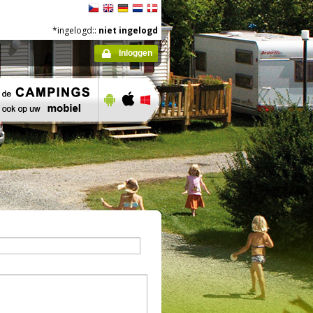
*ingelogd::
niet ingelogd
Inloggen