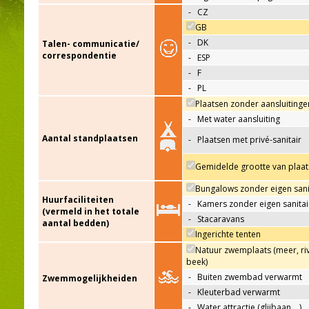
-
CZ
GB
-
DK
Talen- communicatie/
correspondentie
-
ESP
-
F
-
PL
Plaatsen zonder aansluitinge
-
Met water aansluiting
Aantal standplaatsen
-
Plaatsen met privé-sanitair
Gemidelde grootte van plaat
Bungalows zonder eigen sani
Huurfaciliteiten
-
Kamers zonder eigen sanitai
(vermeld in het totale
-
Stacaravans
aantal bedden)
Ingerichte tenten
Natuur zwemplaats (meer, riv
beek)
-
Buiten zwembad verwarmt
Zwemmogelijkheiden
-
Kleuterbad verwarmt
-
Water attractie (glijbaan,…)