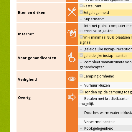
Restaurant
Eten en driken
Eetgelegenheid
-
Supermarkt
-
Internet point- computer me
internet voor gasten
Internet
WiFi minimaal 80% plaatsen 
signaal
-
geleidelijke instap- receptio
geleidelijke instap- sanitair
Voor gehandicapten
-
compleet sanitairruimte voo
gehandicapten
Camping omheind
Veiligheid
-
Vurhuur kluizen
Honden op de camping toeg
Overig
-
Betalen met kredietkaarten
mogelijk
-
Douches warm water inklusi
-
Verwarmd sanitair
-
Kookgelegenheid