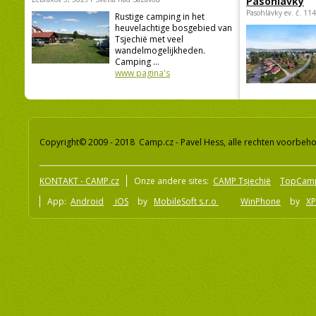
Pasohlávky
Pasohlávky ev. č. 11
Rustige camping in het
heuvelachtige bosgebied van
Tsjechië met veel
wandelmogelijkheden.
Camping ...
www pagina's
Copyright© 2009 - 2018 Camp.cz - Pavel Hess, alle rechten voorbeh
KONTAKT - CAMP.cz
Onze andere sites:
CAMP Tsjechië
TopCam
App:
Android
iOS
by
MobileSoft s.r.o
WinPhone
by
XP