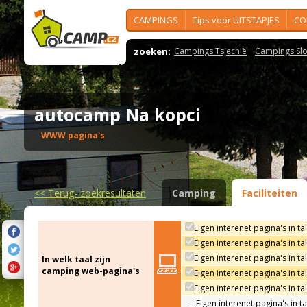
CAMPINGS
Tips voor UITSTAPJES
CO
zoeken:
Campings Tsjechië
Campings Slo
autocamp Na kopci
WWW pagina's
<<
Terug- zoekresultaten
Camping
Faciliteiten
Eigen interenet pagina's in ta
Eigen interenet pagina's in t
Eigen interenet pagina's in ta
In welk taal zijn
camping web-pagina's
Eigen interenet pagina's in ta
Eigen interenet pagina's in ta
-
Eigen interenet pagina's in t