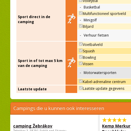
Volleybal
-
Basketbal
Multifunctioneel sportveld
Sport direct in de
-
Minigolf
camping
Biljard
-
Verhuur fietsen
Voetbalveld
Squash
Bowling
Sport in of tot max 5 km
Vissen
van de camping
-
Motorwatersporten
Kabel-adrenaline centrum
Laatste update gegevens
Laatste update
Campings die u kunnen ook interesseren
camping Žebrákov
Kemp Merkur
Žebrákov 3, 58291 Světlá nad Sázavou