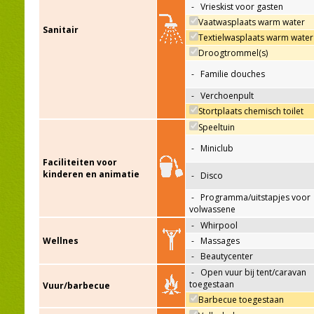
-
Vrieskist voor gasten
Vaatwasplaats warm water
Sanitair
Textielwasplaats warm water
Droogtrommel(s)
-
Familie douches
-
Verchoenpult
Stortplaats chemisch toilet
Speeltuin
-
Miniclub
Faciliteiten voor
kinderen en animatie
-
Disco
-
Programma/uitstapjes voor
volwassene
-
Whirpool
Wellnes
-
Massages
-
Beautycenter
-
Open vuur bij tent/caravan
toegestaan
Vuur/barbecue
Barbecue toegestaan