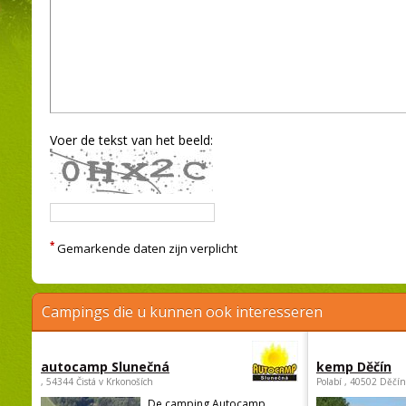
Voer de tekst van het beeld:
*
Gemarkende daten zijn verplicht
Campings die u kunnen ook interesseren
autocamp Slunečná
kemp Děčín
, 54344 Čistá v Krkonoších
Polabí , 40502 Děčín
De camping Autocamp