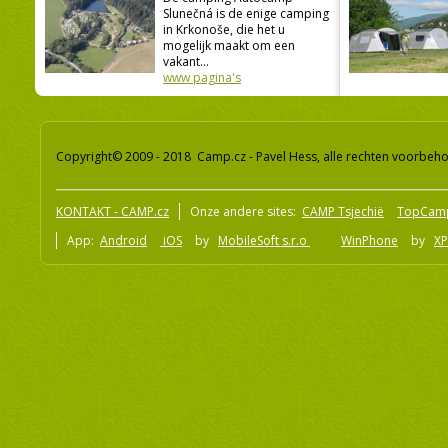
Slunečná is de enige camping
in Krkonoše, die het u
mogelijk maakt om een
vakant...
www pagina's
Copyright© 2009 - 2018 Camp.cz - Pavel Hess, alle rechten voorbeh
KONTAKT - CAMP.cz
Onze andere sites:
CAMP Tsjechië
TopCam
App:
Android
iOS
by
MobileSoft s.r.o
WinPhone
by
XP