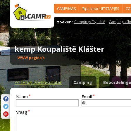
CAMPINGS
Tips voor UITSTAPJES
CO
zoeken:
Campings Tsjechië
Campings Slo
kemp Koupaliště Klášter
WWW pagina's
<<
Terug- zoekresultaten
Camping
Beoordeling
*
*
Naam
Email
*
Vraag