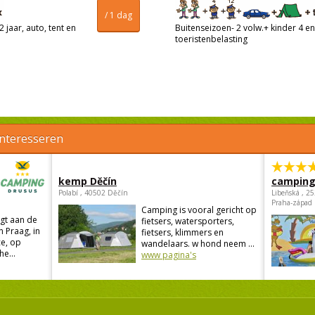
/ 1 dag
 jaar, auto, tent en
Buitenseizoen- 2 volw.+ kinder 4 en 
toeristenbelasting
interesseren
kemp Děčín
camping
Polabí , 40502 Děčín
Libeňská , 2
Praha-západ
Camping is vooral gericht op
gt aan de
fietsers, watersporters,
n Praag, in
fietsers, klimmers en
e, op
wandelaars. w hond neem ...
he...
www pagina's