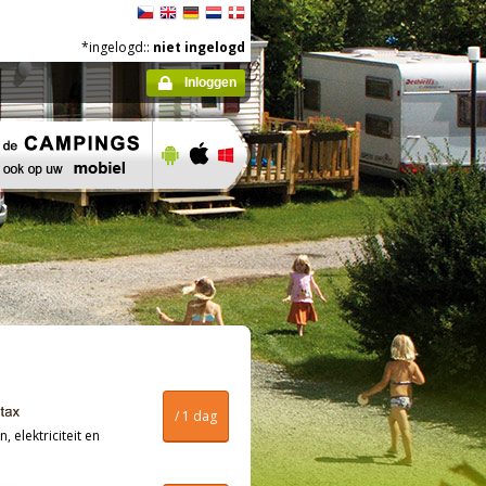
*ingelogd::
niet ingelogd
Inloggen
/ 1 dag
, elektriciteit en