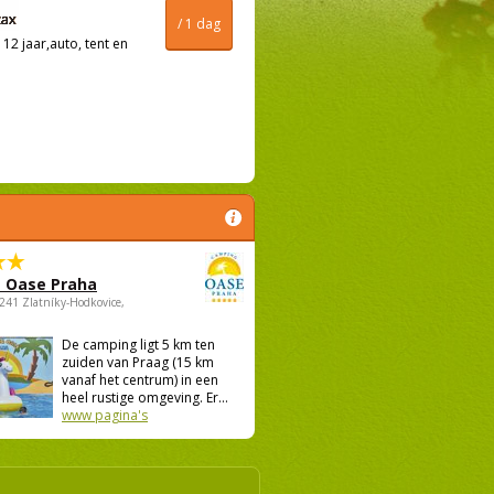
/ 1 dag
12 jaar,auto, tent en
 Oase Praha
5241 Zlatníky-Hodkovice,
De camping ligt 5 km ten
zuiden van Praag (15 km
vanaf het centrum) in een
heel rustige omgeving. Er...
www pagina's