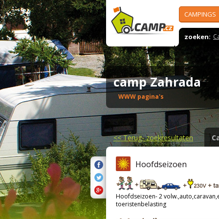
CAMPINGS
zoeken:
C
camp Zahrada
WWW pagina's
<<
Terug- zoekresultaten
C
Hoofdseizoen
Hoofdseizoen- 2 volw.,auto,caravan,el
toeristenbelasting