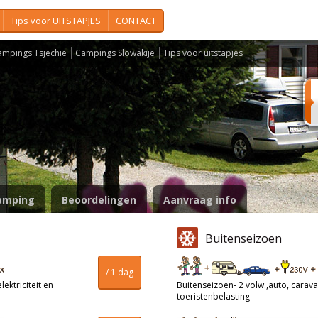
Tips voor UITSTAPJES
CONTACT
ampings Tsjechië
Campings Slowakije
Tips voor uitstapjes
amping
Beoordelingen
Aanvraag info
Buitenseizoen
/ 1 dag
ektriciteit en
Buitenseizoen- 2 volw.,auto, caravan
toeristenbelasting