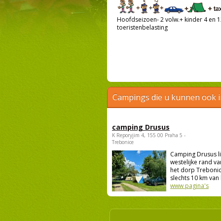
Hoofdseizoen- 2 volw.+ kinder 4 en 12
toeristenbelasting
Campings die u kunnen ook 
camping Drusus
K Reporyjim 4, 155 00 Praha 5 -
Trebonice
Camping Drusus li
westelijke rand va
het dorp Trebonic
slechts 10 km van 
www pagina's