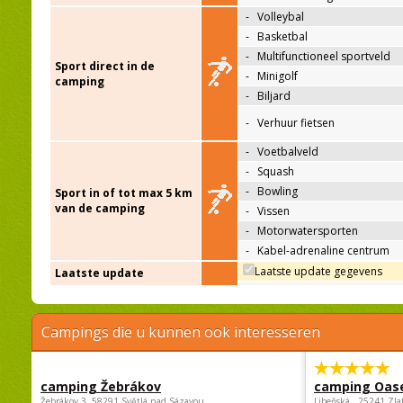
-
Volleybal
-
Basketbal
-
Multifunctioneel sportveld
Sport direct in de
-
Minigolf
camping
-
Biljard
-
Verhuur fietsen
-
Voetbalveld
-
Squash
-
Bowling
Sport in of tot max 5 km
van de camping
-
Vissen
-
Motorwatersporten
-
Kabel-adrenaline centrum
Laatste update gegevens
Laatste update
Campings die u kunnen ook interesseren
camping Žebrákov
camping Oas
Žebrákov 3, 58291 Světlá nad Sázavou
Libeňská , 25241 Zla