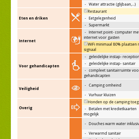
-
Water attractie (glijbaan,…)
Restaurant
Eten en driken
-
Eetgelegenheid
-
Supermarkt
-
Internet point- computer me
internet voor gasten
Internet
WiFi minimaal 80% plaatsen 
signaal
-
geleidelijke instap- receptio
-
geleidelijke instap- sanitair
Voor gehandicapten
-
compleet sanitairruimte voo
gehandicapten
-
Camping omheind
Veiligheid
-
Vurhuur kluizen
Honden op de camping toeg
Overig
-
Betalen met kredietkaarten
mogelijk
-
Douches warm water inklusi
-
Verwarmd sanitair