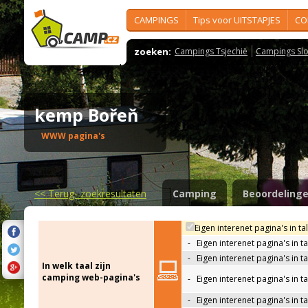
CAMPINGS
Tips voor UITSTAPJES
CO
zoeken:
Campings Tsjechië
Campings Slo
kemp Bořeň
WWW pagina's
<<
Terug- zoekresultaten
Camping
Beoordeling
Eigen interenet pagina's in ta
-
Eigen interenet pagina's in t
-
Eigen interenet pagina's in t
In welk taal zijn
camping web-pagina's
-
Eigen interenet pagina's in t
-
Eigen interenet pagina's in ta