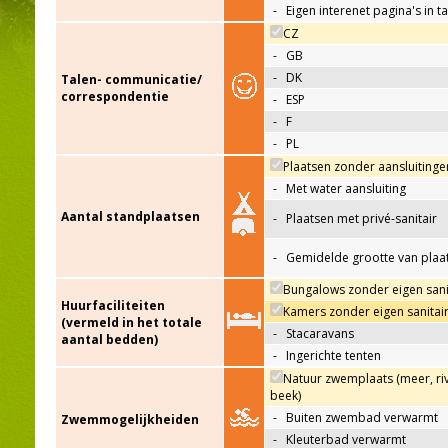
-
Eigen interenet pagina's in t
CZ
-
GB
-
DK
Talen- communicatie/
correspondentie
-
ESP
-
F
-
PL
Plaatsen zonder aansluitinge
-
Met water aansluiting
Aantal standplaatsen
-
Plaatsen met privé-sanitair
-
Gemidelde grootte van plaa
Bungalows zonder eigen sani
Huurfaciliteiten
Kamers zonder eigen sanitai
(vermeld in het totale
-
Stacaravans
aantal bedden)
-
Ingerichte tenten
Natuur zwemplaats (meer, riv
beek)
-
Buiten zwembad verwarmt
Zwemmogelijkheiden
-
Kleuterbad verwarmt