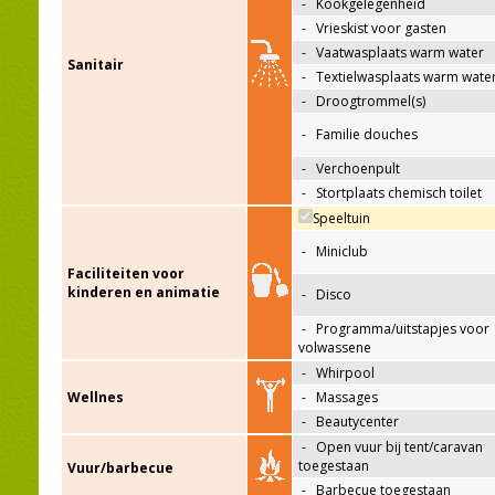
-
Kookgelegenheid
-
Vrieskist voor gasten
-
Vaatwasplaats warm water
Sanitair
-
Textielwasplaats warm wate
-
Droogtrommel(s)
-
Familie douches
-
Verchoenpult
-
Stortplaats chemisch toilet
Speeltuin
-
Miniclub
Faciliteiten voor
kinderen en animatie
-
Disco
-
Programma/uitstapjes voor
volwassene
-
Whirpool
Wellnes
-
Massages
-
Beautycenter
-
Open vuur bij tent/caravan
toegestaan
Vuur/barbecue
-
Barbecue toegestaan