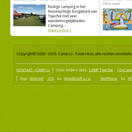
Praha-západ
Rustige camping in het
heuvelachtige bosgebied van
Tsjechië met veel
wandelmogelijkheden.
Camping ...
www pagina's
Copyright© 2009 - 2018 Camp.cz - Pavel Hess, alle rechten voorbeh
KONTAKT - CAMP.cz
Onze andere sites:
CAMP Tsjechië
TopCam
App:
Android
iOS
by
MobileSoft s.r.o
WinPhone
by
XP