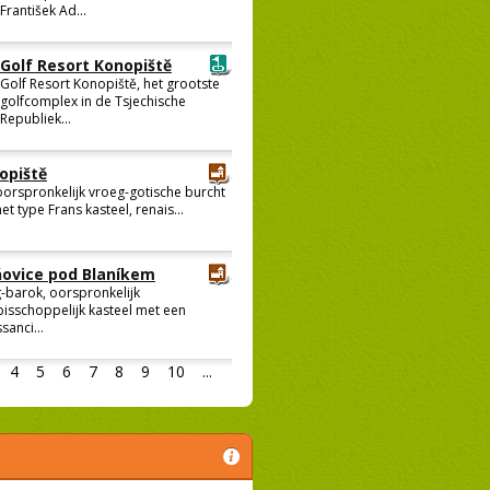
František Ad...
Golf Resort Konopiště
Golf Resort Konopiště, het grootste
golfcomplex in de Tsjechische
Republiek...
opiště
oorspronkelijk vroeg-gotische burcht
et type Frans kasteel, renais...
ovice pod Blaníkem
-barok, oorspronkelijk
bisschoppelijk kasteel met een
sanci...
4
5
6
7
8
9
10
...