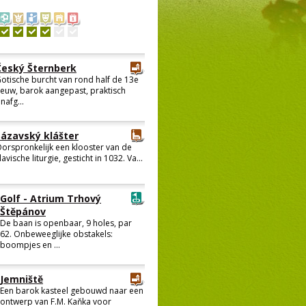
Český Šternberk
otische burcht van rond half de 13e
euw, barok aangepast, praktisch
nafg...
Sázavský klášter
orspronkelijk een klooster van de
lavische liturgie, gesticht in 1032. Va...
Golf - Atrium Trhový
Štěpánov
De baan is openbaar, 9 holes, par
62. Onbeweeglijke obstakels:
boompjes en ...
Jemniště
Een barok kasteel gebouwd naar een
ontwerp van F.M. Kaňka voor