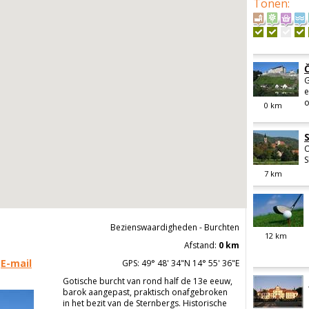
Tonen
:
G
e
o
0
km
O
S
7
km
Bezienswaardigheden - Burchten
12
km
Afstand:
0 km
E-mail
GPS: 49° 48' 34"N 14° 55' 36"E
Gotische burcht van rond half de 13e eeuw,
barok aangepast, praktisch onafgebroken
in het bezit van de Sternbergs. Historische