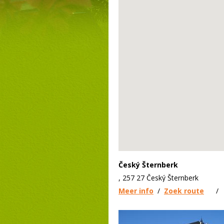
Český Šternberk
, 257 27 Český Šternberk
Meer info
/
Zoek route
/