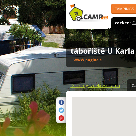
CAMPINGS
zoeken:
C
tábořiště U Karl
WWW pagina's
<<
Terug- zoekresultaten
C