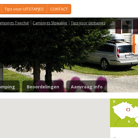
Tips voor UITSTAPJES
CONTACT
ampings Tsjechië
Campings Slowakije
Tips voor uitstapjes
a
amping
Beoordelingen
Aanvraag info