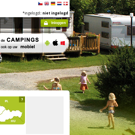
*ingelogd::
niet ingelogd
Inloggen
?