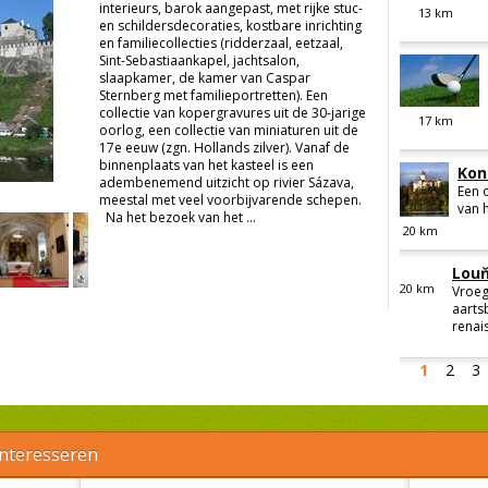
interieurs, barok aangepast, met rijke stuc-
13
km
en schildersdecoraties, kostbare inrichting
en familiecollecties (ridderzaal, eetzaal,
Sint-Sebastiaankapel, jachtsalon,
slaapkamer, de kamer van Caspar
Sternberg met familieportretten). Een
collectie van kopergravures uit de 30-jarige
17
km
oorlog, een collectie van miniaturen uit de
17e eeuw (zgn. Hollands zilver). Vanaf de
binnenplaats van het kasteel is een
Kon
adembenemend uitzicht op rivier Sázava,
Een 
meestal met veel voorbijvarende schepen.
van h
Na het bezoek van het ...
20
km
Louň
20
km
Vroeg
aarts
renais
1
2
3
interesseren