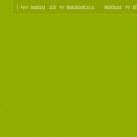
App:
Android
iOS
by
MobileSoft s.r.o
WinPhone
by
XP