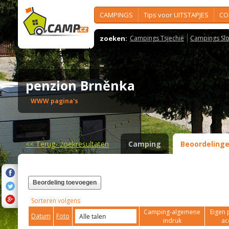
CAMPINGS
Tips voor UITSTAPJES
CO
zoeken:
Campings Tsjechië
Campings Slo
penzion Brněnka
WWW pagina's
<<
Terug- zoekresultaten
Camping
Beoordeling
Beordeling toevoegen
Sorteren volgens
Camping-algemene
Eigen 
Datum
Foto
indruk
ac