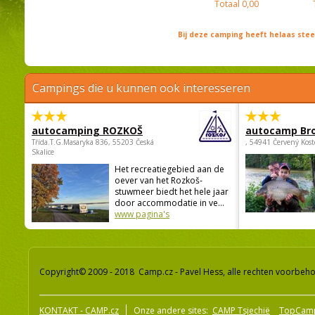
Totaal
0,00
Bij deze camping heeft helaas st
Campings die u kunnen ook interesseren
autocamping ROZKOŠ
autocamp Br
Třída.T.G.Masaryka 836, 55203 Česká
, 54941 Červený Kost
Skalice
Het recreatiegebied aan de
oever van het Rozkoš-
stuwmeer biedt het hele jaar
door accommodatie in ve...
www pagina's
Copyright© 2009 - 2018 Camp.cz - Pavel Hess, alle rechten voorbeh
KONTAKT - CAMP.cz
Onze andere sites:
CAMP Tsjechië
TopCam