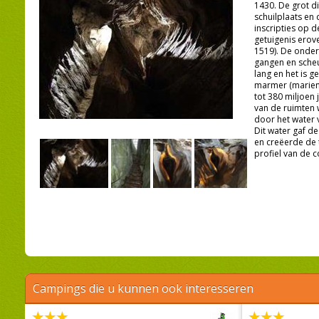
1430. De grot d
schuilplaats en 
inscripties op 
getuigenis erov
1519). De onder
gangen en sche
lang en het is 
marmer (marien
tot 380 miljoen 
van de ruimten 
door het water 
Dit water gaf de
en creëerde de 
profiel van de c
Campings die u kunnen ook interesseren