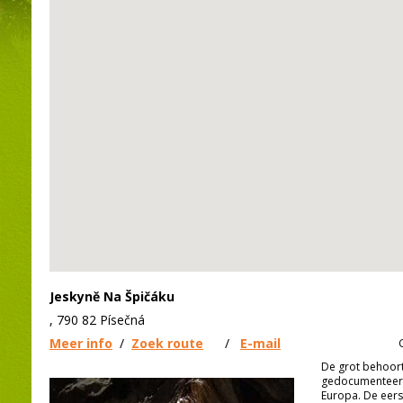
Jeskyně Na Špičáku
, 790 82 Písečná
Meer info
/
Zoek route
/
E-mail
De grot behoort
gedocumenteerd
Europa. De eers