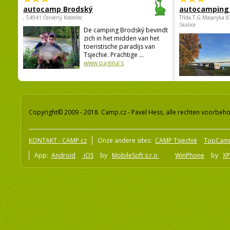
autocamp Brodský
autocamping
, 54941 Červený Kostelec
Třída.T.G.Masaryka 
Skalice
De camping Brodský bevindt
zich in het midden van het
toeristische paradijs van
Tsjechië. Prachtige ...
www pagina's
Copyright© 2009 - 2018 Camp.cz - Pavel Hess, alle rechten voorbeh
KONTAKT - CAMP.cz
Onze andere sites:
CAMP Tsjechië
TopCam
App:
Android
iOS
by
MobileSoft s.r.o
WinPhone
by
XP