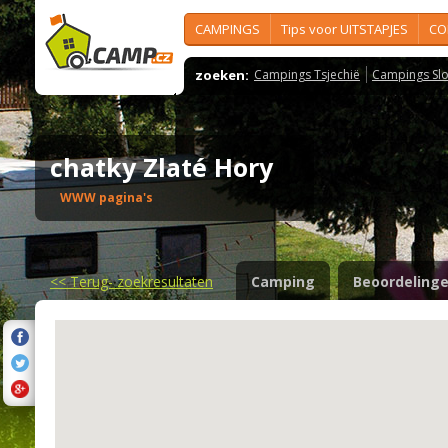
CAMPINGS
Tips voor UITSTAPJES
CO
zoeken:
Campings Tsjechië
Campings Slo
chatky Zlaté Hory
WWW pagina's
<<
Terug- zoekresultaten
Camping
Beoordeling