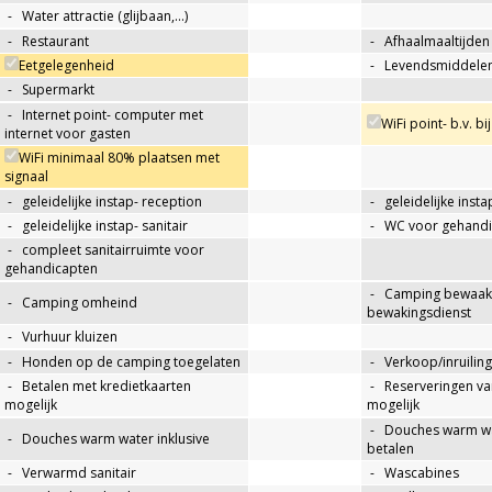
-
Water attractie (glijbaan,…)
-
Restaurant
-
Afhaalmaaltijden
Eetgelegenheid
-
Levendsmiddelen
-
Supermarkt
-
Internet point- computer met
WiFi point- b.v. bi
internet voor gasten
WiFi minimaal 80% plaatsen met
signaal
-
geleidelijke instap- reception
-
geleidelijke insta
-
geleidelijke instap- sanitair
-
WC voor gehandi
-
compleet sanitairruimte voor
gehandicapten
-
Camping bewaakt
-
Camping omheind
bewakingsdienst
-
Vurhuur kluizen
-
Honden op de camping toegelaten
-
Verkoop/inruiling
-
Betalen met kredietkaarten
-
Reserveringen va
mogelijk
mogelijk
-
Douches warm wat
-
Douches warm water inklusive
betalen
-
Verwarmd sanitair
-
Wascabines