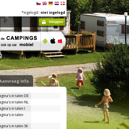
*ingelogd::
niet ingelogd
Inloggen
Aanvraag info
agina's in talen DE
agina's in talen NL
gina's in talen I
gina's in talen
gina's in talen SK