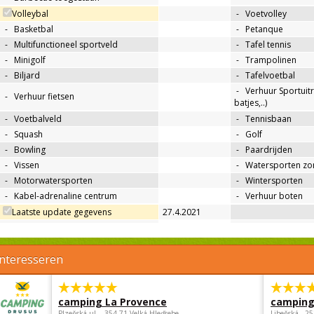
Volleybal
-
Voetvolley
-
Basketbal
-
Petanque
-
Multifunctioneel sportveld
-
Tafel tennis
-
Minigolf
-
Trampolinen
-
Biljard
-
Tafelvoetbal
-
Verhuur Sportuitr
-
Verhuur fietsen
batjes,..)
-
Voetbalveld
-
Tennisbaan
-
Squash
-
Golf
-
Bowling
-
Paardrijden
-
Vissen
-
Watersporten zo
-
Motorwatersporten
-
Wintersporten
-
Kabel-adrenaline centrum
-
Verhuur boten
Laatste update gegevens
27.4.2021
interesseren
camping La Provence
camping
Plzeňská ul. , 354 71 Velká Hleďsebe
Libeňská , 2