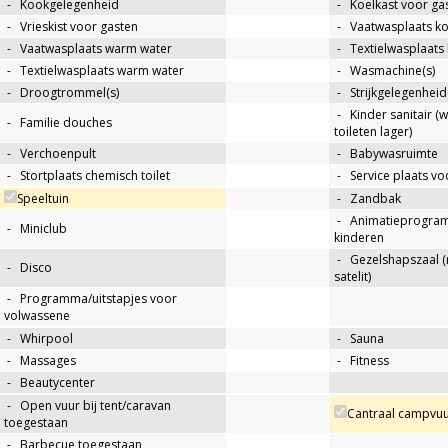
-
Kookgelegenheid
-
Koelkast voor ga
-
Vrieskist voor gasten
-
Vaatwasplaats k
-
Vaatwasplaats warm water
-
Textielwasplaats
-
Textielwasplaats warm water
-
Wasmachine(s)
-
Droogtrommel(s)
-
Strijkgelegenheid
-
Kinder sanitair (
-
Familie douches
toileten lager)
-
Verchoenpult
-
Babywasruimte
-
Stortplaats chemisch toilet
-
Service plaats v
Speeltuin
-
Zandbak
-
Animatieprogra
-
Miniclub
kinderen
-
Gezelshapszaal (
-
Disco
satelit)
-
Programma/uitstapjes voor
volwassene
-
Whirpool
-
Sauna
-
Massages
-
Fitness
-
Beautycenter
-
Open vuur bij tent/caravan
Cantraal campvuu
toegestaan
-
Barbecue toegestaan