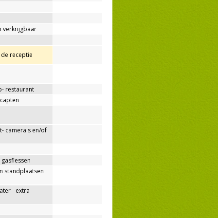
 verkrijgbaar
j de receptie
p- restaurant
capten
- camera's en/of
 gasflessen
n standplaatsen
er - extra