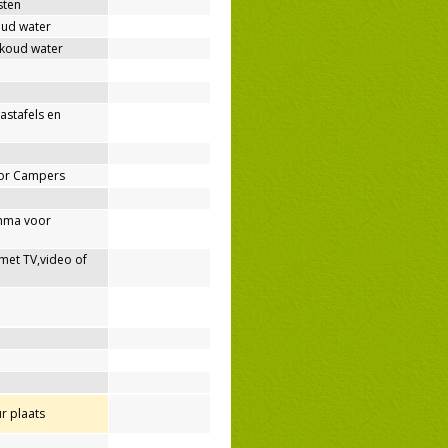
sten
oud water
 koud water
wastafels en
oor Campers
mma voor
met TV,video of
r plaats