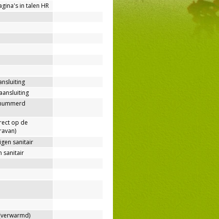
agina's in talen HR
ansluiting
aansluiting
enummerd
rect op de
ravan)
gen sanitair
 sanitair
verwarmd)