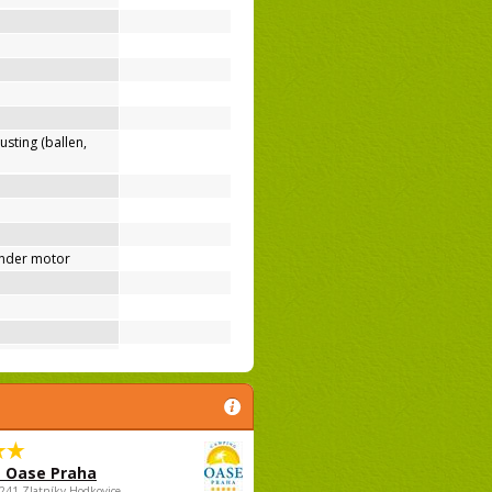
usting (ballen,
nder motor
 Oase Praha
5241 Zlatníky-Hodkovice,