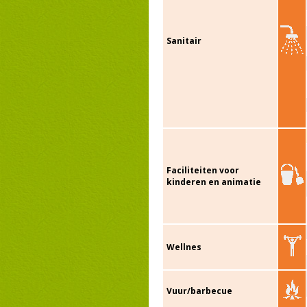
Sanitair
Faciliteiten voor
kinderen en animatie
Wellnes
Vuur/barbecue