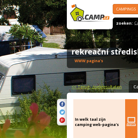
CAMPINGS
zoeken:
C
rekreační střed
WWW pagina's
<<
Terug- zoekresultaten
C
In welk taal zijn
camping web-pagina's