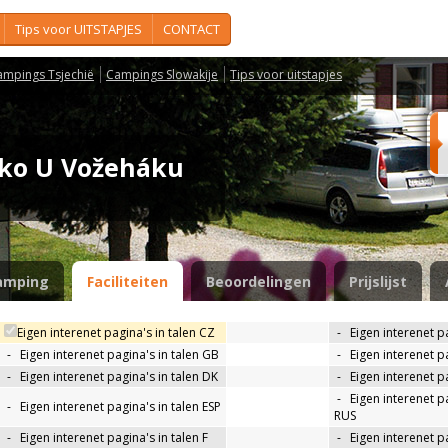
Tips voor UITSTAPJES
CONTACT
ampings Tsjechië
Campings Slowakije
Tips voor uitstapjes
isko U Vožeháku
amping
Faciliteiten
Beoordelingen
Prijslijst
Eigen interenet pagina's in talen CZ
-
Eigen interenet p
-
Eigen interenet pagina's in talen GB
-
Eigen interenet p
-
Eigen interenet pagina's in talen DK
-
Eigen interenet pa
-
Eigen interenet pa
-
Eigen interenet pagina's in talen ESP
RUS
-
Eigen interenet pagina's in talen F
-
Eigen interenet pa