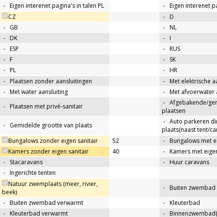
-
Eigen interenet pagina's in talen PL
-
Eigen interenet p
CZ
-
D
-
GB
-
NL
-
DK
-
I
-
ESP
-
RUS
-
F
-
SK
-
PL
-
HR
-
Plaatsen zonder aansluitingen
-
Met elektrische a
-
Met water aansluiting
-
Met afvoerwater 
-
Afgebakende/g
-
Plaatsen met privé-sanitair
plaatsen
-
Auto parkeren di
-
Gemidelde grootte van plaats
plaats(naast tent/ca
Bungalows zonder eigen sanitair
52
-
Bungalows met ei
Kamers zonder eigen sanitair
40
-
Kamers met eigen
-
Stacaravans
-
Huur caravans
-
Ingerichte tenten
Natuur zwemplaats (meer, rivier,
-
Buiten zwembad
beek)
-
Buiten zwembad verwarmt
-
Kleuterbad
-
Kleuterbad verwarmt
-
Binnenzwembad(