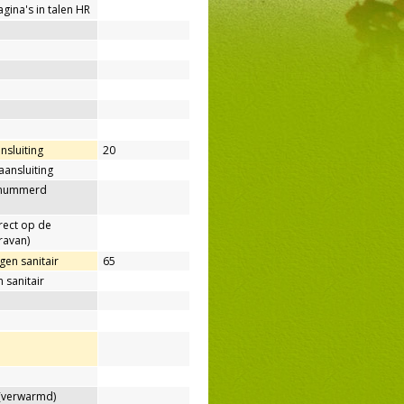
agina's in talen HR
nsluiting
20
aansluiting
enummerd
rect op de
ravan)
en sanitair
65
 sanitair
verwarmd)