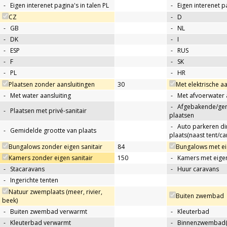
-
Eigen interenet pagina's in talen PL
-
Eigen interenet p
CZ
-
D
-
GB
-
NL
-
DK
-
I
-
ESP
-
RUS
-
F
-
SK
-
PL
-
HR
Plaatsen zonder aansluitingen
30
Met elektrische aa
-
Met water aansluiting
-
Met afvoerwater 
-
Afgebakende/g
-
Plaatsen met privé-sanitair
plaatsen
-
Auto parkeren di
-
Gemidelde grootte van plaats
plaats(naast tent/ca
Bungalows zonder eigen sanitair
84
Bungalows met eig
Kamers zonder eigen sanitair
150
-
Kamers met eigen
-
Stacaravans
-
Huur caravans
-
Ingerichte tenten
Natuur zwemplaats (meer, rivier,
Buiten zwembad
beek)
-
Buiten zwembad verwarmt
-
Kleuterbad
-
Kleuterbad verwarmt
-
Binnenzwembad(