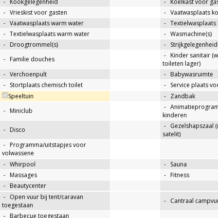
-
Kookgelegenheid
-
Koelkast voor ga
-
Vrieskist voor gasten
-
Vaatwasplaats k
-
Vaatwasplaats warm water
-
Textielwasplaats
-
Textielwasplaats warm water
-
Wasmachine(s)
-
Droogtrommel(s)
-
Strijkgelegenheid
-
Kinder sanitair (
-
Familie douches
toileten lager)
-
Verchoenpult
-
Babywasruimte
-
Stortplaats chemisch toilet
-
Service plaats v
Speeltuin
-
Zandbak
-
Animatieprogra
-
Miniclub
kinderen
-
Gezelshapszaal (
-
Disco
satelit)
-
Programma/uitstapjes voor
volwassene
-
Whirpool
-
Sauna
-
Massages
-
Fitness
-
Beautycenter
-
Open vuur bij tent/caravan
-
Cantraal campvuu
toegestaan
-
Barbecue toegestaan