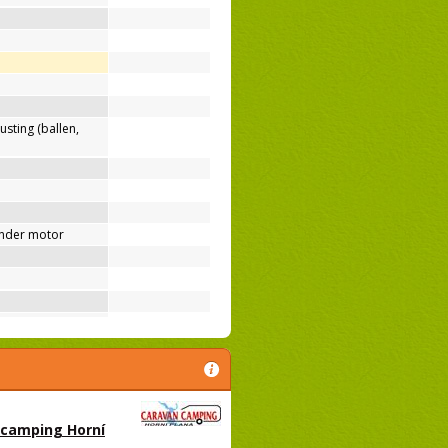
usting (ballen,
nder motor
 camping Horní