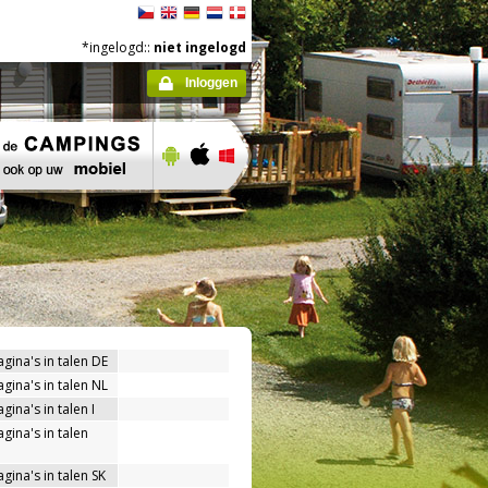
*ingelogd::
niet ingelogd
Inloggen
agina's in talen DE
agina's in talen NL
gina's in talen I
gina's in talen
gina's in talen SK