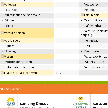
Volleybal
-
Voetvolley
-
Basketbal
-
Petanque
-
Multifunctioneel sportveld
Tafel tennis
-
Minigolf
-
Trampolinen
-
Biljard
-
Tafelvoetbal
-
Verhuur Sportuitr
Verhuur fietsen
batjes,..)
Voetbalveld
-
Tennisbaan
-
Squash
-
Golf
-
Bowling
-
Paardrijden
Vissen
-
Watersporten zo
-
Motorwatersporten
-
Wintersporten
-
Kabel-adrenaline centrum
-
Verhuur boten
Laatste update gegevens
1.1.2013
interesseren
camping Drusus
caravan
K Reporyjim 4, 155 00 Praha 5 -