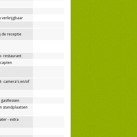
 verkrijgbaar
ij de receptie
p- restaurant
capten
- camera's en/of
 gasflessen
n standplaatsen
er - extra