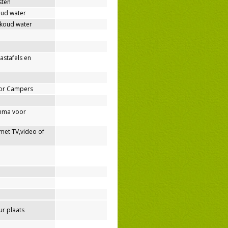
sten
oud water
 koud water
wastafels en
oor Campers
mma voor
met TV,video of
r plaats