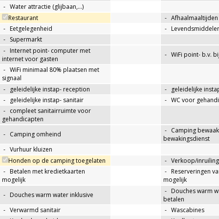
-
Water attractie (glijbaan,…)
Restaurant
-
Afhaalmaaltijden
-
Eetgelegenheid
-
Levendsmiddelen
-
Supermarkt
-
Internet point- computer met
-
WiFi point- b.v. b
internet voor gasten
-
WiFi minimaal 80% plaatsen met
signaal
-
geleidelijke instap- reception
-
geleidelijke insta
-
geleidelijke instap- sanitair
-
WC voor gehandi
-
compleet sanitairruimte voor
gehandicapten
-
Camping bewaakt
-
Camping omheind
bewakingsdienst
-
Vurhuur kluizen
Honden op de camping toegelaten
-
Verkoop/inruiling
-
Betalen met kredietkaarten
-
Reserveringen va
mogelijk
mogelijk
-
Douches warm wat
-
Douches warm water inklusive
betalen
-
Verwarmd sanitair
-
Wascabines