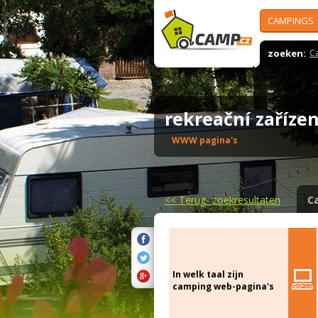
CAMPINGS
zoeken:
C
rekreační zaříze
WWW pagina's
<<
Terug- zoekresultaten
C
In welk taal zijn
camping web-pagina's