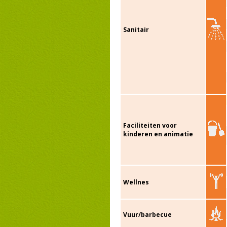
Sanitair
Faciliteiten voor
kinderen en animatie
Wellnes
Vuur/barbecue