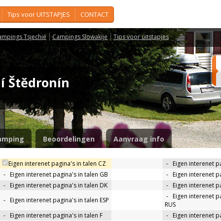
Tips voor UITSTAPJES
CONTACT
ampings Tsjechië
Campings Slowakije
Tips voor uitstapjes
ní Štědronín
amping
Beoordelingen
Aanvraag info
Eigen interenet pagina's in talen CZ
-
Eigen interenet p
-
Eigen interenet pagina's in talen GB
-
Eigen interenet p
-
Eigen interenet pagina's in talen DK
-
Eigen interenet pa
-
Eigen interenet pa
-
Eigen interenet pagina's in talen ESP
RUS
-
Eigen interenet pagina's in talen F
-
Eigen interenet pa