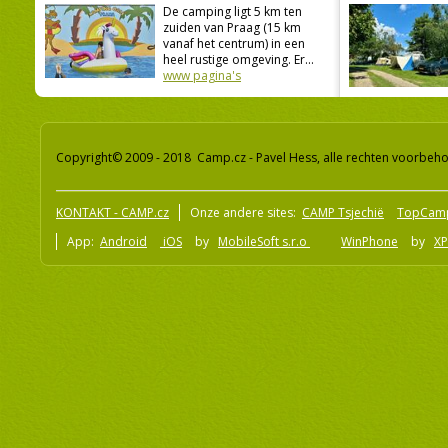
De camping ligt 5 km ten
zuiden van Praag (15 km
vanaf het centrum) in een
heel rustige omgeving. Er...
www pagina's
Copyright© 2009 - 2018 Camp.cz - Pavel Hess, alle rechten voorbeh
KONTAKT - CAMP.cz
Onze andere sites:
CAMP Tsjechië
TopCam
App:
Android
iOS
by
MobileSoft s.r.o
WinPhone
by
XP