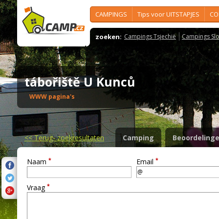
CAMPINGS
Tips voor UITSTAPJES
CO
zoeken:
Campings Tsjechië
Campings Slo
tábořiště U Kunců
WWW pagina's
<<
Terug- zoekresultaten
Camping
Beoordeling
*
*
Naam
Email
*
Vraag