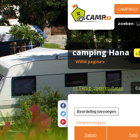
CAMPINGS
zoeken:
C
camping Hana
-
WWW pagina's
<<
Terug- zoekresultaten
C
Beordeling toevoegen
Sorteren volgens
Datum
Foto