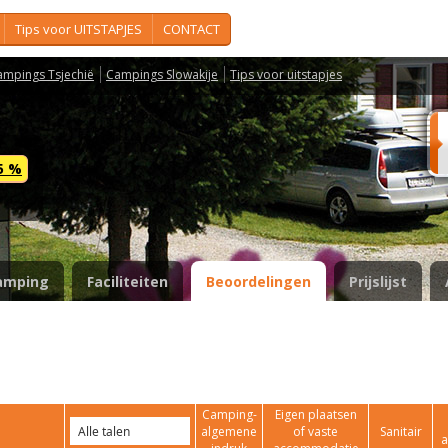
Tips voor UITSTAPJES
CONTACT
ampings Tsjechië
Campings Slowakije
Tips voor uitstapjes
 5 %
amping
Faciliteiten
Beoordelingen
Prijslijst
Camping-
Eigen plaatsen
algemene
of vaste
Sanitair
a