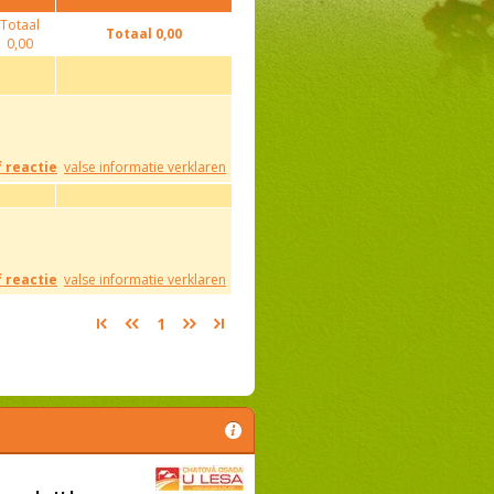
Totaal
Totaal
0,00
0,00
f reactie
valse informatie verklaren
f reactie
valse informatie verklaren
1