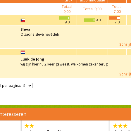
indruk
accommodatie
Totaal
Totaal
Totaal
9,00
9,00
7,00
9,0
9,0
7,0
Sleva
O žádné slevě nevěděli.
Schrij
Luuk de Jong
wij zijn hier nu 2 keer geweest, we komen zeker terug
Schrij
l per pagina:
interesseren