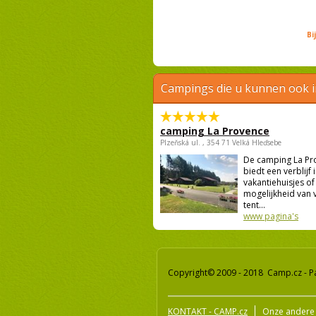
Bi
Campings die u kunnen ook 
camping La Provence
Plzeňská ul. , 354 71 Velká Hleďsebe
De camping La Pr
biedt een verblijf 
vakantiehuisjes of
mogelijkheid van ve
tent...
www pagina's
Copyright© 2009 - 2018 Camp.cz - P
KONTAKT - CAMP.cz
Onze andere 