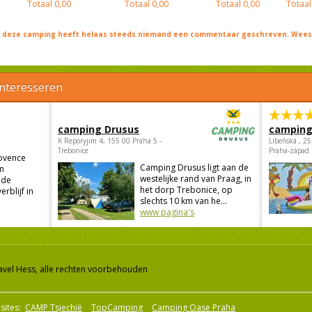
Totaal
0,00
Totaal
0,00
Totaal
0,00
Totaal
j deze camping heeft helaas steeds niemand een commentaar geschreven. Wees 
interesseren
camping Drusus
camping
K Reporyjim 4, 155 00 Praha 5 -
Libeňská , 2
Trebonice
Praha-západ
ovence
Camping Drusus ligt aan de
in
westelijke rand van Praag, in
 de
het dorp Trebonice, op
rblijf in
slechts 10 km van he...
www pagina's
avel Hess, alle rechten voorbehouden
sites:
CAMP Tsjechië
TopCamping
Camping Oase Praha