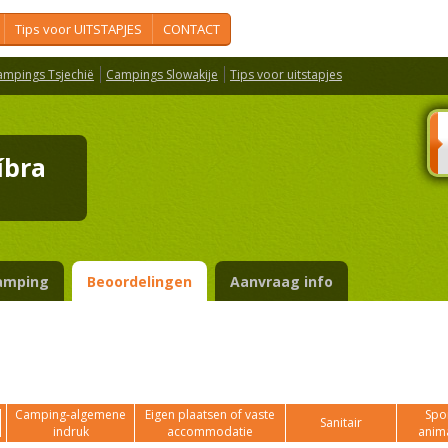
Tips voor UITSTAPJES
CONTACT
ampings Tsjechië
Campings Slowakije
Tips voor uitstapjes
říbra
amping
Beoordelingen
Aanvraag info
Camping-algemene
Eigen plaatsen of vaste
Spor
Sanitair
indruk
accommodatie
anim