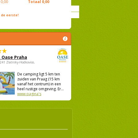
0,00
Totaal
0,00
de eerste!
 Oase Praha
5241 Zlatníky-Hodkovice,
De camping ligt 5 km ten
zuiden van Praag (15 km
vanaf het centrum) in een
heel rustige omgeving. Er...
www pagina's