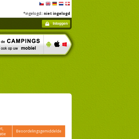
*ingelogd::
niet ingelogd
Inloggen
t,
Beoordelingsgemiddelde
atie