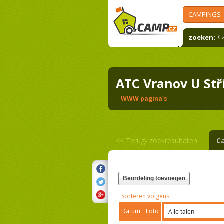
CAMPINGS
zoeken:
C
ATC Vranov U St
WWW pagina's
<<
Terug- zoekresultaten
C
Beordeling toevoegen
Sorteren volgens
Datum
Foto