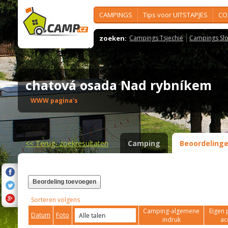
CAMPINGS
Tips voor UITSTAPJES
CO
zoeken:
Campings Tsjechië
Campings Slo
chatová osada Nad rybníkem
WWW pagina's
<<
Terug- zoekresultaten
Camping
Beoordeling
Beordeling toevoegen
Sorteren volgens
Camping-algemene
Eigen 
Datum
Foto
indruk
ac