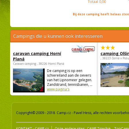
Totaal
0,00
Bij deze camping heeft helaas st
Campings die u kunnen ook interesseren
caravan camping Horní
camping Olši
Planá
, 38223 Černá v Poš
Caravan camping , 38226 Horní Planá
De camping is op een
schiereiland aan de oevers
van het Lipnomeer gelegen.
Zandstrand, tennisbanen, ...
www pagina's
Copyright© 2009 - 2018 Camp.cz - Pavel Hess, alle rechten voorbeh
KONTAKT - CAMP.cz
Onze andere sites:
CAMP Tsjechië
TopCam