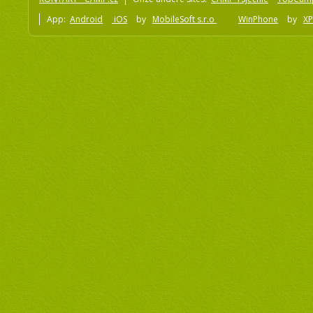
App:
Android
iOS
by
MobileSoft s.r.o
WinPhone
by
XP