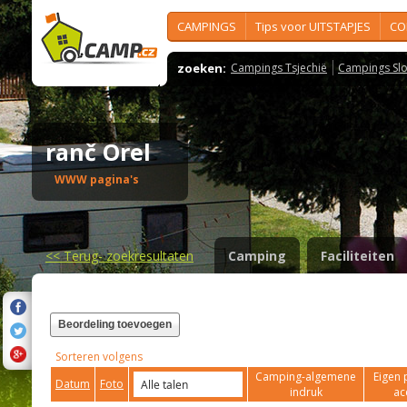
CAMPINGS
Tips voor UITSTAPJES
CO
zoeken:
Campings Tsjechië
Campings Slo
ranč Orel
WWW pagina's
<<
Terug- zoekresultaten
Camping
Faciliteiten
Beordeling toevoegen
Sorteren volgens
Camping-algemene
Eigen 
Datum
Foto
indruk
ac