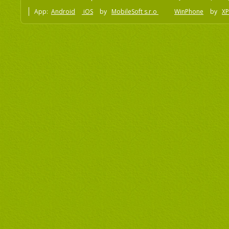
App:
Android
iOS
by
MobileSoft s.r.o
WinPhone
by
XP