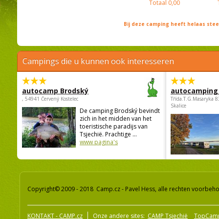
Totaal
0,00
Bij deze camping heeft helaas st
Campings die u kunnen ook interesseren
autocamp Brodský
autocamping
, 54941 Červený Kostelec
Třída.T.G.Masaryka 
Skalice
De camping Brodský bevindt
zich in het midden van het
toeristische paradijs van
Tsjechië. Prachtige ...
www pagina's
Copyright© 2009 - 2018 Camp.cz - Pavel Hess, alle rechten voorbeh
KONTAKT - CAMP.cz
Onze andere sites:
CAMP Tsjechië
TopCam