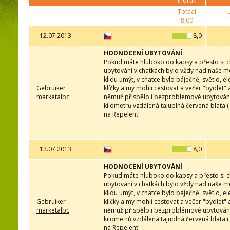
indruk
Totaal
8,00
12.07.2013
8,0
HODNOCENÍ UBYTOVÁNÍ
Pokud máte hluboko do kapsy a přesto si ch
ubytování v chatkách bylo vždy nad naše mož
klidu umýt, v chatce bylo báječně, světlo, e
Gebruiker
klíčky a my mohli cestovat a večer "bydlet" a
marketalbc
němuž přispělo i bezproblémové ubytování!
kilometrů vzdálená tajuplná červená blata 
na Repelent!
12.07.2013
8,0
HODNOCENÍ UBYTOVÁNÍ
Pokud máte hluboko do kapsy a přesto si ch
ubytování v chatkách bylo vždy nad naše mož
klidu umýt, v chatce bylo báječně, světlo, e
Gebruiker
klíčky a my mohli cestovat a večer "bydlet" a
marketalbc
němuž přispělo i bezproblémové ubytování!
kilometrů vzdálená tajuplná červená blata 
na Repelent!