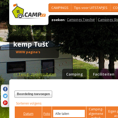
CAMPINGS
Tips voor UITSTAPJES
CO
zoeken:
Campings Tsjechië
Campings Slo
kemp Tušť
WWW pagina's
<<
Terug- zoekresultaten
Camping
Faciliteiten
Beordeling toevoegen
Sorteren volgens
Camping-
Eigen 
Datum
Foto
algemene
ac