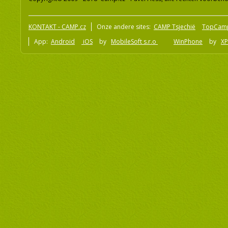
KONTAKT - CAMP.cz
Onze andere sites:
CAMP Tsjechië
TopCam
App:
Android
iOS
by
MobileSoft s.r.o
WinPhone
by
XP