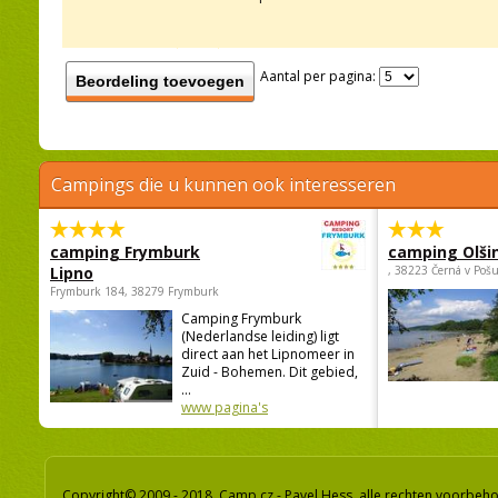
Aantal per pagina:
Beordeling toevoegen
Campings die u kunnen ook interesseren
camping Frymburk
camping Olši
Lipno
, 38223 Černá v Poš
Frymburk 184, 38279 Frymburk
Camping Frymburk
(Nederlandse leiding) ligt
direct aan het Lipnomeer in
Zuid - Bohemen. Dit gebied,
...
www pagina's
Copyright© 2009 - 2018 Camp.cz - Pavel Hess, alle rechten voorbeh