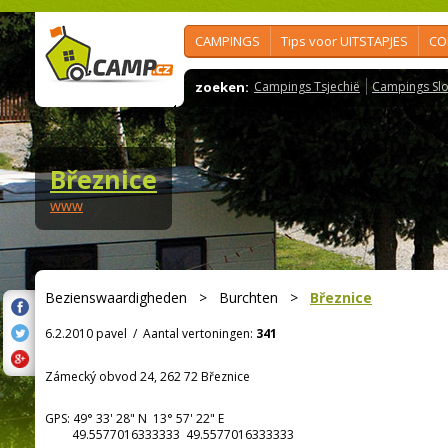
CAMPINGS
Tips voor UITSTAPJES
CO
zoeken:
Campings Tsjechië
Campings Slo
Březnice
www
Bezienswaardigheden
>
Burchten
>
Březnice
6.2.2010 pavel
/
Aantal vertoningen:
341
Zámecký obvod 24, 262 72 Březnice
GPS:
49° 33' 28"
N
13° 57' 22"
E
49.5577016333333 49.5577016333333