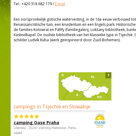
Tel.:
+420 318 682 179
/
E-mail
Een oorspronkelijk gotische watervesting, in de 16e eeuw verbouwd tot 
Renaissancistische tuin, een kruidentuin en een Engels park. Historische 
de families Kolowrat en Pálffy (familiegalerij, Lokšany bibliotheek, banket
Kasteelkapel. De oudste bibliotheek van het klassieke type in Tsjechië.
schilder Ludvík Kuba (werk geïnspireerd door Zuid-Bohemen).
?
campings in Tsjechië en Slowakije
camping Oase Praha
Libeňská , 25241 Zlatníky-Hodkovice, Praha-
západ