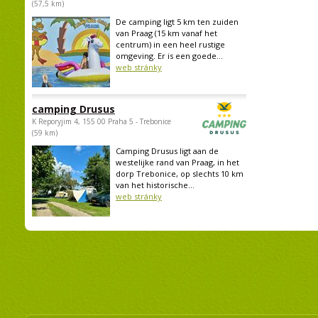
(57,5 km)
De camping ligt 5 km ten zuiden
van Praag (15 km vanaf het
centrum) in een heel rustige
omgeving. Er is een goede...
web stránky
camping Drusus
K Reporyjim 4, 155 00 Praha 5 - Trebonice
(59 km)
Camping Drusus ligt aan de
westelijke rand van Praag, in het
dorp Trebonice, op slechts 10 km
van het historische...
web stránky