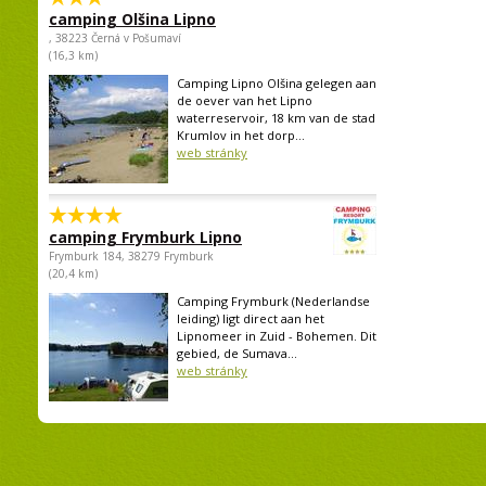
camping Olšina Lipno
, 38223 Černá v Pošumaví
(16,3 km)
Camping Lipno Olšina gelegen aan
de oever van het Lipno
waterreservoir, 18 km van de stad
Krumlov in het dorp...
web stránky
camping Frymburk Lipno
Frymburk 184, 38279 Frymburk
(20,4 km)
Camping Frymburk (Nederlandse
leiding) ligt direct aan het
Lipnomeer in Zuid - Bohemen. Dit
gebied, de Sumava...
web stránky