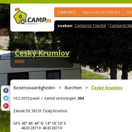
CAMPINGS
Tips voor UITSTAPJES
CO
zoeken:
Campings Tsjechië
Campings Slo
Český Krumlov
www
Bezienswaardigheden
>
Burchten
>
Český Krumlov
10.2.2010 pavel
/
Aantal vertoningen:
354
Zámek 59, 38101 Český Krumlov
GPS:
48° 48' 46"
N
14° 18' 50"
E
48.8128719 48.8128719