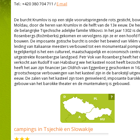
Tel.:
+420 380 704 711
/
E-mail
De burcht Krumlov is op een stijle vooruitspringende rots gesticht, bo
Moldau, door de heren van Krumlov in de helft van de 13e eeuw. De he
de belangrijke Tsjechische adelijke familie Vítkovci. In het jaar 1302 is d
Rosenbergs (Rožmberks) gekomen en vervolgens zijn ze er een hoofd fa
bouwen. De imposante gotische burcht is onder het bewind van Vilém
leiding van Italiaanse meesters verbouwd tot een monumentaal pompeus
tegelijkertijd is het een cultureel, maatschappelijk en economisch cen
uitgestrekte Rosenbergse landgoed. Petr Vok van Rosenberg heeft het v
verkocht aan Rudolf II van Habsburg wie het kasteel nooit heeft bezocht.
heeft het aan zijn financier Jan Oldřich van Eggenberg geschonken in 1
grootscheepse verbouwingen van het kasteel zijn in de barokstijl uitg
eeuw. De zalen van het kasteel zijn toen geniveleerd, imposante barokk
gebouw van het barokke theater en de muntemakerij is gebouwd.
?
campings in Tsjechië en Slowakije