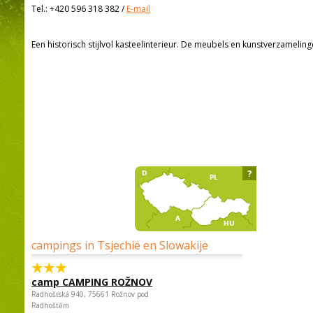
Tel.:
+420 596 318 382
/
E-mail
Een historisch stijlvol kasteelinterieur. De meubels en kunstverzamelin
?
campings in Tsjechië en Slowakije
camp CAMPING ROŽNOV
Radhošťská 940, 75661 Rožnov pod
Radhoštěm