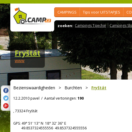
CAMPINGS
Tips voor UITSTAPJES
CO
zoeken:
Campings Tsjechië
Campings Slo
Fryštát
www
Bezienswaardigheden
>
Burchten
>
Fryštát
12.2.2010 pavel
/
Aantal vertoningen:
190
, 73324 Fryštát
GPS:
49° 51' 13"
N
18° 32' 36"
E
49.8537324555556 49.8537324555556