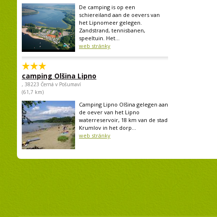
De camping is op een
schiereiland aan de oevers van
het Lipnomeer gelegen.
Zandstrand, tennisbanen,
speeltuin. Het...
web stránky
camping Olšina Lipno
, 38223 Černá v Pošumaví
(61,7 km)
Camping Lipno Olšina gelegen aan
de oever van het Lipno
waterreservoir, 18 km van de stad
Krumlov in het dorp...
web stránky