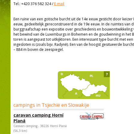
Tel.:
+420 376 582 324
/
E-mail
Een ruïne van een gotische burcht uit de 14e eeuw gesticht door keizer K
eeuw, gedeeltelijk gereconstrueerd in de 19e eeuw. In de ruimtes van
burggraafschap een expositie over geschiedenis en bouwontwikkeling 
het bewind van de Luxemburgs in Bohemen en de goudwinning in het 
toren is aangepast tot uitkijktoren. Een interessant type burcht met ee
ingesloten is (zoals bijv. Radyně). Een van de hoogst gesitueerde burch
– 884 m boven de zeespiegel.
?
campings in Tsjechië en Slowakije
caravan camping Horní
Planá
Caravan camping , 38226 Horní Planá
(56,3 km)