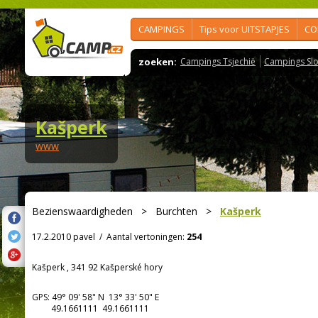
CAMPINGS
Tips voor UITSTAPJES
CO
zoeken:
Campings Tsjechië
Campings Slo
Kašperk
www
Bezienswaardigheden
>
Burchten
>
Kašperk
17.2.2010 pavel
/
Aantal vertoningen:
254
Kašperk , 341 92 Kašperské hory
GPS:
49° 09' 58"
N
13° 33' 50"
E
49.1661111 49.1661111