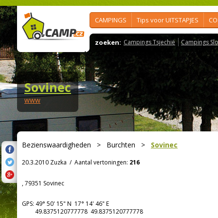
CAMPINGS
Tips voor UITSTAPJES
CO
zoeken:
Campings Tsjechië
Campings Slo
Sovinec
www
Bezienswaardigheden
>
Burchten
>
Sovinec
20.3.2010 Zuzka
/
Aantal vertoningen:
216
, 79351 Sovinec
GPS:
49° 50' 15"
N
17° 14' 46"
E
49.8375120777778 49.8375120777778