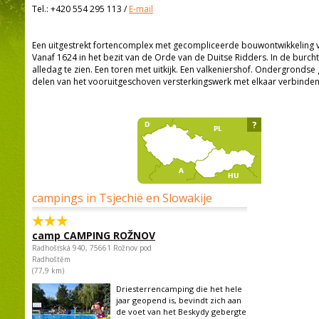
Tel.:
+420 554 295 113
/
E-mail
Een uitgestrekt fortencomplex met gecompliceerde bouwontwikkeling 
Vanaf 1624 in het bezit van de Orde van de Duitse Ridders. In de burcht
alledag te zien. Een toren met uitkijk. Een valkeniershof. Ondergrondse
delen van het vooruitgeschoven versterkingswerk met elkaar verbinden
?
campings in Tsjechië en Slowakije
camp CAMPING ROŽNOV
Radhošťská 940, 75661 Rožnov pod
Radhoštěm
(77,9 km)
Driesterrencamping die het hele
jaar geopend is, bevindt zich aan
de voet van het Beskydy gebergte