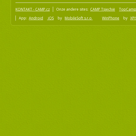
KONTAKT - CAMP.cz
Onze andere sites:
CAMP Tsjechië
TopCamp
App:
Android
iOS
by
MobileSoft s.r.o
WinPhone
by
XPI