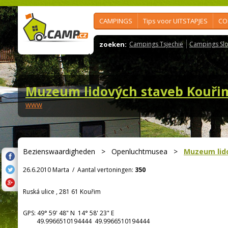
CAMPINGS
Tips voor UITSTAPJES
CO
zoeken:
Campings Tsjechië
Campings Slo
Muzeum lidových staveb Kouři
www
Bezienswaardigheden
>
Openluchtmusea
>
Muzeum lid
26.6.2010 Marta
/
Aantal vertoningen:
350
Ruská ulice , 281 61 Kouřim
GPS:
49° 59' 48"
N
14° 58' 23"
E
49.9966510194444 49.9966510194444