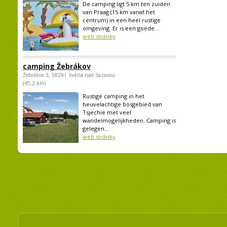
De camping ligt 5 km ten zuiden
van Praag (15 km vanaf het
centrum) in een heel rustige
omgeving. Er is een goede...
web stránky
camping Žebrákov
Žebrákov 3, 58291 Světlá nad Sázavou
(45,2 km)
Rustige camping in het
heuvelachtige bosgebied van
Tsjechië met veel
wandelmogelijkheden. Camping is
gelegen...
web stránky