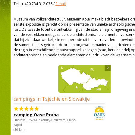
Tel.:
+ 420 734 312 036
/
E-mail
Museum van volksarchitectuur. Museum Kouřimska biedt bezoekers drie
eerste expositie is gericht op de presentatie van unieke archeologisc
fort. De tweede toont de ontwikkeling van de stad en zijn omgeving in 
van de vertrekken met gestileerde architectonische elementen versterk
dat hij zich daadwerkelijk in een periode uit het verre verleden bevind
de samenstellers getracht door een ongewone manier van inrichten de 
de regio in verschillende maatschappelijke lagen (stad, kerk en adel) 
architectonische en beeldende elementen de indruk van de waarneming
?
campings in Tsjechië en Slowakije
camping Oase Praha
Libeňská , 25241 Zlatníky-Hodkovice, Praha-
západ
(36 km)