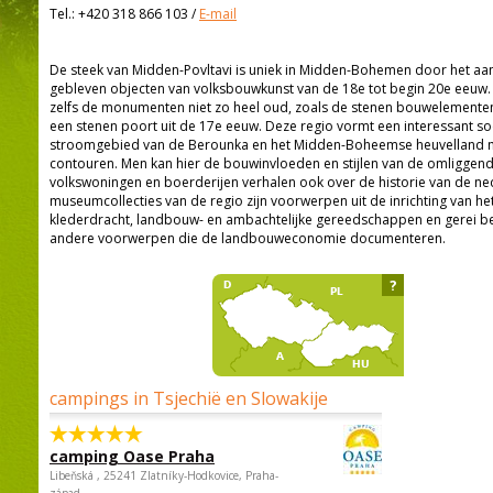
Tel.:
+420 318 866 103
/
E-mail
De steek van Midden-Povltavi is uniek in Midden-Bohemen door het aan
gebleven objecten van volksbouwkunst van de 18e tot begin 20e eeuw. Bi
zelfs de monumenten niet zo heel oud, zoals de stenen bouwelementen
een stenen poort uit de 17e eeuw. Deze regio vormt een interessant soo
stroomgebied van de Berounka en het Midden-Boheemse heuvelland me
contouren. Men kan hier de bouwinvloeden en stijlen van de omliggend
volkswoningen en boerderijen verhalen ook over de historie van de nede
museumcollecties van de regio zijn voorwerpen uit de inrichting van h
klederdracht, landbouw- en ambachtelijke gereedschappen en gerei b
andere voorwerpen die de landbouweconomie documenteren.
?
campings in Tsjechië en Slowakije
camping Oase Praha
Libeňská , 25241 Zlatníky-Hodkovice, Praha-