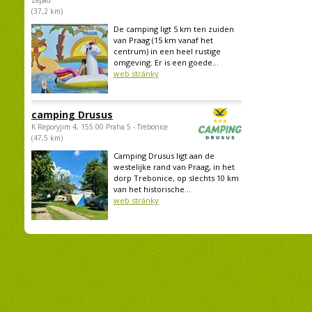
západ
(37,2 km)
De camping ligt 5 km ten zuiden
van Praag (15 km vanaf het
centrum) in een heel rustige
omgeving. Er is een goede...
web stránky
camping Drusus
K Reporyjim 4, 155 00 Praha 5 - Trebonice
(47,5 km)
Camping Drusus ligt aan de
westelijke rand van Praag, in het
dorp Trebonice, op slechts 10 km
van het historische...
web stránky