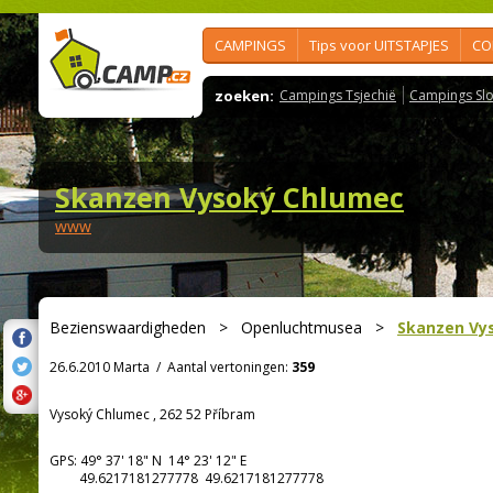
CAMPINGS
Tips voor UITSTAPJES
CO
zoeken:
Campings Tsjechië
Campings Slo
Skanzen Vysoký Chlumec
www
Bezienswaardigheden
>
Openluchtmusea
>
Skanzen Vy
26.6.2010 Marta
/
Aantal vertoningen:
359
Vysoký Chlumec , 262 52 Příbram
GPS:
49° 37' 18"
N
14° 23' 12"
E
49.6217181277778 49.6217181277778