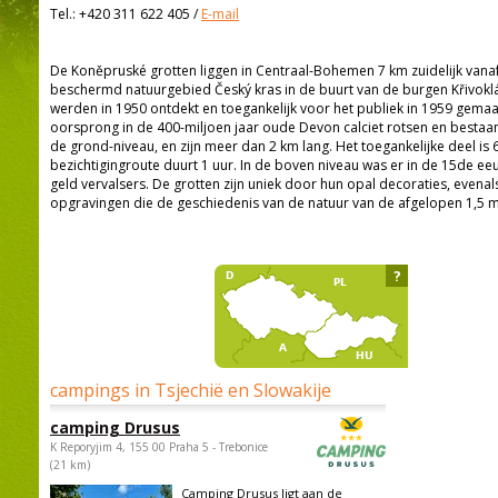
Tel.:
+420 311 622 405
/
E-mail
De Koněpruské grotten liggen in Centraal-Bohemen 7 km zuidelijk van
beschermd natuurgebied Český kras in de buurt van de burgen Křivoklát
werden in 1950 ontdekt en toegankelijk voor het publiek in 1959 gema
oorsprong in de 400-miljoen jaar oude Devon calciet rotsen en bestaan
de grond-niveau, en zijn meer dan 2 km lang. Het toegankelijke deel is
bezichtigingroute duurt 1 uur. In de boven niveau was er in de 15de 
geld vervalsers. De grotten zijn uniek door hun opal decoraties, evenal
opgravingen die de geschiedenis van de natuur van de afgelopen 1,5 m
?
campings in Tsjechië en Slowakije
camping Drusus
K Reporyjim 4, 155 00 Praha 5 - Trebonice
(21 km)
Camping Drusus ligt aan de