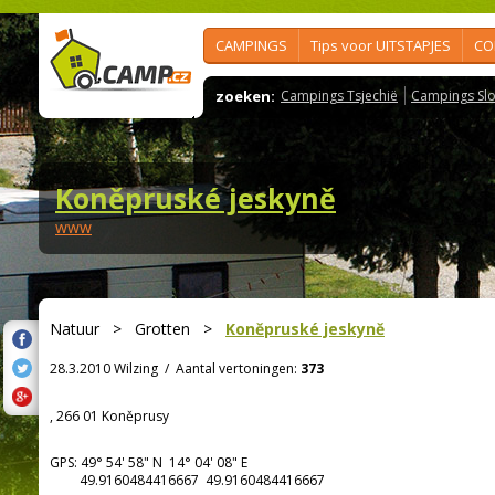
CAMPINGS
Tips voor UITSTAPJES
CO
zoeken:
Campings Tsjechië
Campings Slo
Koněpruské jeskyně
www
Natuur
>
Grotten
>
Koněpruské jeskyně
28.3.2010 Wilzing
/
Aantal vertoningen:
373
, 266 01 Koněprusy
GPS:
49° 54' 58"
N
14° 04' 08"
E
49.9160484416667 49.9160484416667