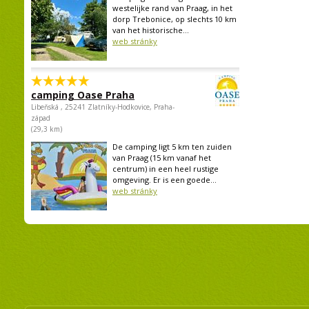
westelijke rand van Praag, in het
dorp Trebonice, op slechts 10 km
van het historische...
web stránky
camping Oase Praha
Libeňská , 25241 Zlatníky-Hodkovice, Praha-
západ
(29,3 km)
De camping ligt 5 km ten zuiden
van Praag (15 km vanaf het
centrum) in een heel rustige
omgeving. Er is een goede...
web stránky