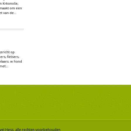
in Krkonoše,
k maakt om een
t van de...
gericht op
ers, fietsers,
laars. w hond
et...
vel Hess, alle rechten voorbehouden