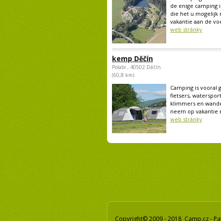
de enige camping 
die het u mogelij
vakantie aan de voe
web stránky
kemp Děčín
Polabí , 40502 Děčín
(60,8 km)
Camping is vooral 
fietsers, watersport
klimmers en wande
neem op vakantie m
web stránky
Copyright© 2009 - 2018 Camp.cz - Pa