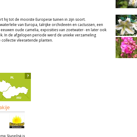
t hij tot de mooiste Europese tuinen in zijn soort.
aterlelie van Europa, talrijke orchideeën en cactussen, een
e eeuwen oude camelia, exposities van zoetwater- en later ook
ek. In de afgelopen periode werd de unieke verzameling
collectie vleesetende planten.
?
akije
mp Slunečná is