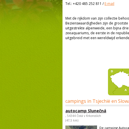
Tel.:
+420 485 252 811
/
E-mail
Met de rijkdom van zijn collectie behoor
Bezienswaardigheden zijn de grootste w
uitgestrekte alpenweide, een bijna dri
zeeaquariums, de eerste in de republi
uitgebreid met een wereldwijd erkende 
campings in Tsjechië en Slow
autocamp Slunečná
, 54344 Čistá v Krkonoších
(47,5 km)
De camping Autoca