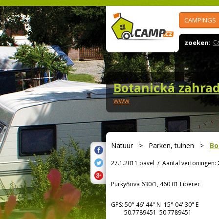
CAMPINGS
zoeken:
C
Botanická zahrad
www
Natuur
>
Parken, tuinen
>
Bo
27.1.2011 pavel
/
Aantal vertoningen:
Purkyňova 630/1, 460 01 Liberec
GPS:
50° 46' 44"
N
15° 04' 30"
E
50.7789451 50.7789451