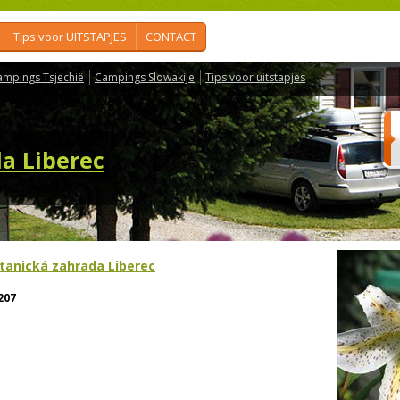
Tips voor UITSTAPJES
CONTACT
ampings Tsjechië
Campings Slowakije
Tips voor uitstapjes
a Liberec
tanická zahrada Liberec
207