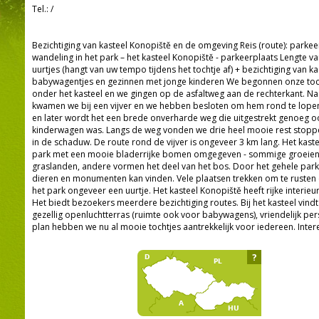
Tel.:
/
Bezichtiging van kasteel Konopiště en de omgeving Reis (route): parkeer
wandeling in het park – het kasteel Konopiště - parkeerplaats Lengte v
uurtjes (hangt van uw tempo tijdens het tochtje af) + bezichtiging van k
babywagentjes en gezinnen met jonge kinderen We begonnen onze toc
onder het kasteel en we gingen op de asfaltweg aan de rechterkant. 
kwamen we bij een vijver en we hebben besloten om hem rond te lopen
en later wordt het een brede onverharde weg die uitgestrekt genoeg o
kinderwagen was. Langs de weg vonden we drie heel mooie rest stoppe
in de schaduw. De route rond de vijver is ongeveer 3 km lang. Het kaste
park met een mooie bladerrijke bomen omgegeven - sommige groeien al
graslanden, andere vormen het deel van het bos. Door het gehele park l
dieren en monumenten kan vinden. Vele plaatsen trekken om te rusten
het park ongeveer een uurtje. Het kasteel Konopiště heeft rijke interieu
Het biedt bezoekers meerdere bezichtiging routes. Bij het kasteel vindt
gezellig openluchtterras (ruimte ook voor babywagens), vriendelijk per
plan hebben we nu al mooie tochtjes aantrekkelijk voor iedereen. Inte
?