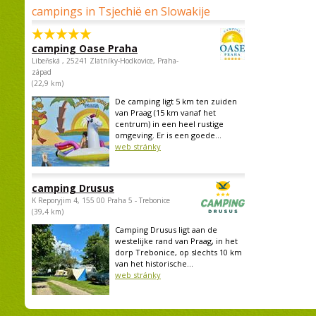
campings in Tsjechië en Slowakije
camping Oase Praha
Libeňská , 25241 Zlatníky-Hodkovice, Praha-
západ
(22,9 km)
De camping ligt 5 km ten zuiden
van Praag (15 km vanaf het
centrum) in een heel rustige
omgeving. Er is een goede...
web stránky
camping Drusus
K Reporyjim 4, 155 00 Praha 5 - Trebonice
(39,4 km)
Camping Drusus ligt aan de
westelijke rand van Praag, in het
dorp Trebonice, op slechts 10 km
van het historische...
web stránky