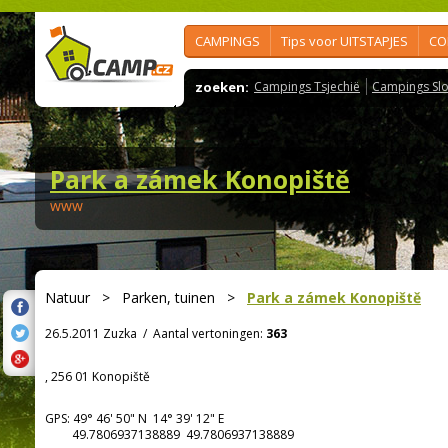
CAMPINGS
Tips voor UITSTAPJES
CO
zoeken:
Campings Tsjechië
Campings Slo
Park a zámek Konopiště
www
Natuur
>
Parken, tuinen
>
Park a zámek Konopiště
26.5.2011 Zuzka
/
Aantal vertoningen:
363
, 256 01 Konopiště
GPS:
49° 46' 50"
N
14° 39' 12"
E
49.7806937138889 49.7806937138889