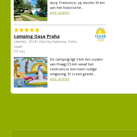
dorp Trebonice, op slechts 10 km
van het historische...
web stránky
camping Oase Praha
Libeňská , 25241 Zlatníky-Hodkovice, Praha-
západ
(15 km)
De camping ligt 5 km ten zuiden
van Praag (15 km vanaf het
centrum) in een heel rustige
omgeving. Er is een goede...
web stránky