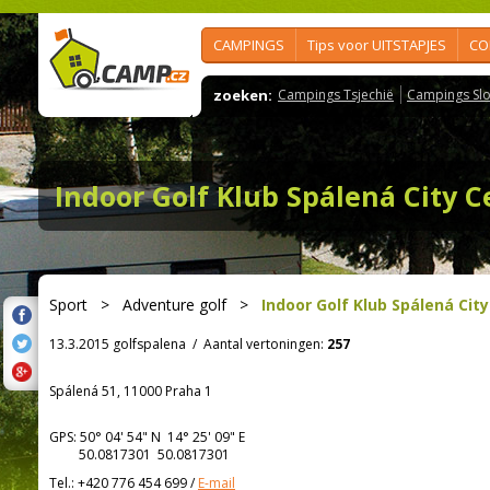
CAMPINGS
Tips voor UITSTAPJES
CO
zoeken:
Campings Tsjechië
Campings Slo
Indoor Golf Klub Spálená City C
Sport
>
Adventure golf
>
Indoor Golf Klub Spálená Cit
13.3.2015 golfspalena
/
Aantal vertoningen:
257
Spálená 51, 11000 Praha 1
GPS:
50° 04' 54"
N
14° 25' 09"
E
50.0817301 50.0817301
Tel.:
+420 776 454 699
/
E-mail