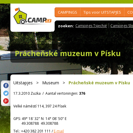
CAMPINGS
Tips voor UITSTAPJES
CO
zoeken:
Campings Tsjechië
Campings Slo
Prácheňské muzeum v Písku
Uitstapjes
>
Museum
>
Prácheňské muzeum v Písku
17.3.2010 Zuzka
/
Aantal vertoningen:
376
Velké náměstí 114, 397 24 Písek
GPS:
49° 18' 32"
N
14° 08' 50"
E
49.308788 49.308788
Tel.:
+420 382 201 111
/
E-mail