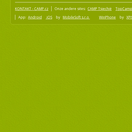
KONTAKT - CAMP.cz
Onze andere sites:
CAMP Tsjechië
TopCamp
App:
Android
iOS
by
MobileSoft s.r.o
WinPhone
by
XPI