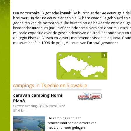
Een oorspronkelijk gotische koninklijke burcht uit de 14e eeuw, geleide
brouwerij. In de 18e eeuw is er een nieuw barokstadhuis gebouwd en e
gedeelten van de oorspronkelijke burcht, op de bewaarde west-vleugel n
historische interieurs (inclusief een ridderzaal versierd door muurschil
museale expositie over de geschiedenis van de stad, het onderwijs en d
de regio Písecko. Vissen en visserij met levende vissen in aquaria. Goud
museum heeft in 1996 de prijs „Museum van Europa“ gewonnen.
?
campings in Tsjechië en Slowakije
caravan camping Horní
Planá
Caravan camping , 38226 Horní Planá
(61,6 km)
De camping is op een
schiereiland aan de oevers van
het Lipnomeer gelegen.