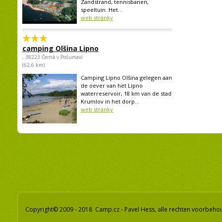
Zandstrand, tennisbanen,
speeltuin. Het...
web stránky
camping Olšina Lipno
, 38223 Černá v Pošumaví
(62,6 km)
Camping Lipno Olšina gelegen aan
de oever van het Lipno
waterreservoir, 18 km van de stad
Krumlov in het dorp...
web stránky
Copyright© 2009 - 2018 Camp.cz - Pavel Hess, alle rechten voorbeh