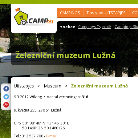
CAMPINGS
Tips voor UITSTAPJES
CO
zoeken:
Campings Tsjechië
Campings Slo
Železniční muzeum Lužná
Uitstapjes
>
Museum
>
Železniční muzeum Lužná
9.3.2012 Wilzing
/
Aantal vertoningen:
316
9. května 255, 270 51 Lužná
GPS:
50° 08' 46"
N
13° 46' 30"
E
50.1460126 50.1460126
Tel.:
313 537 700
/
E-mail