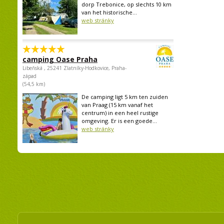
dorp Trebonice, op slechts 10 km
van het historische...
web stránky
camping Oase Praha
Libeňská , 25241 Zlatníky-Hodkovice, Praha-
západ
(54,5 km)
De camping ligt 5 km ten zuiden
van Praag (15 km vanaf het
centrum) in een heel rustige
omgeving. Er is een goede...
web stránky