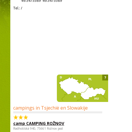
49.5475589 49.5475589
Tel.:
/
?
campings in Tsjechië en Slowakije
camp CAMPING ROŽNOV
Radhošťská 940, 75661 Rožnov pod