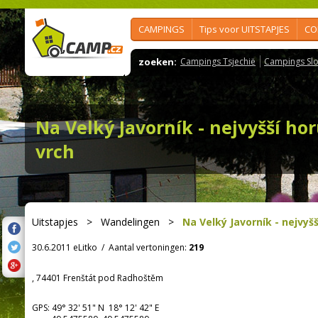
CAMPINGS
Tips voor UITSTAPJES
CO
zoeken:
Campings Tsjechië
Campings Slo
Na Velký Javorník - nejvyšší ho
vrch
Uitstapjes
>
Wandelingen
>
Na Velký Javorník - nejvyš
30.6.2011 eLitko
/
Aantal vertoningen:
219
, 74401 Frenštát pod Radhoštěm
GPS:
49° 32' 51"
N
18° 12' 42"
E