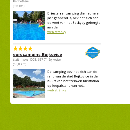
Radhoštěm
(9,6 km)
Driesterrencamping die het hele
jaar geopend is, bevindt zich aan
de voet van het Beskydy gebergte
aan de...
web stránky
eurocamping Bojkovice
Štefánikova 1008, 687 71 Bojkovice
(63,8 km)
De camping bevindt zich aan de
rand van de stad Bojkovice in de
buurt van het trein-en busstation
op loopafstand van het...
web stránky