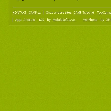
KONTAKT - CAMP.cz
Onze andere sites:
CAMP Tsjechië
TopCamp
App:
Android
iOS
by
MobileSoft s.r.o
WinPhone
by
XPI