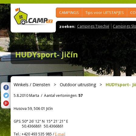
CAMPINGS
Tips voor UITSTAPJES
CO
zoeken:
Campings Tsjechië
Campings Slo
HUDYsport- Jičín
Winkels / Diensten
>
Outdoor uitrusting
>
HUDYsport- Ji
5.8.2010 Marta
/
Aantal vertoningen:
57
Husova 59, 506 01 Jičín
GPS:
50° 26' 12"
N
15° 21' 21"
E
50.4366861 50.4366861
Tel.:
+420 493 535 985
/
E-mail