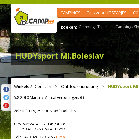
CAMPINGS
Tips voor UITSTAPJES
CO
zoeken:
Campings Tsjechië
Campings Slo
HUDYsport Ml.Boleslav
Winkels / Diensten
>
Outdoor uitrusting
>
HUDYsport Ml
5.8.2010 Marta
/
Aantal vertoningen:
65
Železná 119, 293 01 Mladá Boleslav
GPS:
50° 24' 41"
N
14° 54' 18"
E
50.4113283 50.4113283
Tel.:
+420 326 329 615
/
E-mail