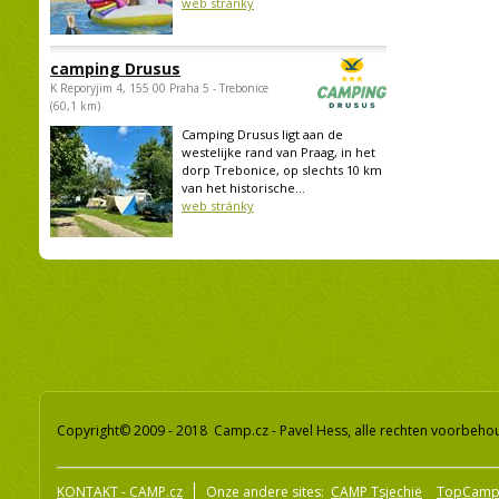
web stránky
camping Drusus
K Reporyjim 4, 155 00 Praha 5 - Trebonice
(60,1 km)
Camping Drusus ligt aan de
westelijke rand van Praag, in het
dorp Trebonice, op slechts 10 km
van het historische...
web stránky
Copyright© 2009 - 2018 Camp.cz - Pavel Hess, alle rechten voorbeh
KONTAKT - CAMP.cz
Onze andere sites:
CAMP Tsjechië
TopCamp