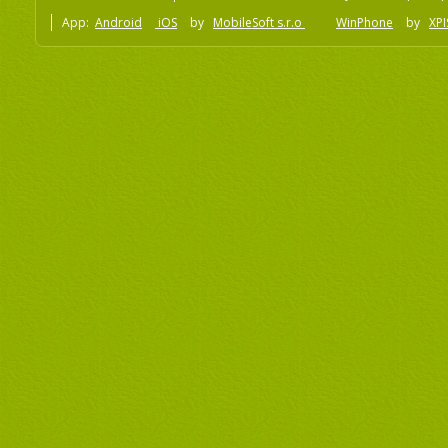
App:
Android
iOS
by
MobileSoft s.r.o
WinPhone
by
XPI