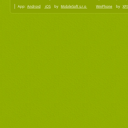
App:
Android
iOS
by
MobileSoft s.r.o
WinPhone
by
XPI