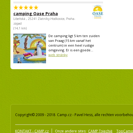
camping Oase Praha
Libeňská , 25241 Zlatníky-Hodkovice, Praha-
západ
(14,1 km)
De camping ligt 5 km ten zuiden
van Praag (15 km vanaf het
centrum) in een heel rustige
omgeving. Er is een goede...
web stránky
Copyright© 2009 - 2018 Camp.cz - Pavel Hess, alle rechten voorbeh
KONTAKT - CAMP.cz
Onze andere sites:
CAMP Tsjechië
TopCamp