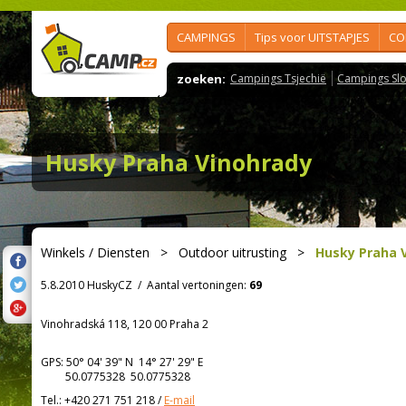
CAMPINGS
Tips voor UITSTAPJES
CO
zoeken:
Campings Tsjechië
Campings Slo
Husky Praha Vinohrady
Winkels / Diensten
>
Outdoor uitrusting
>
Husky Praha 
5.8.2010 HuskyCZ
/
Aantal vertoningen:
69
Vinohradská 118, 120 00 Praha 2
GPS:
50° 04' 39"
N
14° 27' 29"
E
50.0775328 50.0775328
Tel.:
+420 271 751 218
/
E-mail