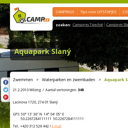
CAMPINGS
Tips voor UITSTAPJES
CO
zoeken:
Campings Tsjechië
Campings Slo
Aquapark Slaný
Zwemmen
>
Waterparken en zwembaden
>
Aquapark S
21.2.2010 Wilzing
/
Aantal vertoningen:
348
Lacinova 1720, 274 01 Slaný
GPS:
50° 13' 36"
N
14° 04' 05"
E
50.2267284111111 50.2267284111111
Tel.:
+420 312 526 442
/
E-mail