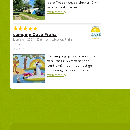
dorp Trebonice, op slechts 10 km
van het historische...
web stránky
camping Oase Praha
Libeňská , 25241 Zlatníky-Hodkovice, Praha-
západ
(42,2 km)
De camping ligt 5 km ten zuiden
van Praag (15 km vanaf het
centrum) in een heel rustige
omgeving. Er is een goede...
web stránky