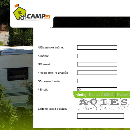
registrace nového uzivatele
*
Uživatelské jméno:
*
Jméno:
*
Příjmeni:
*
Heslo (min. 6 znaků):
*
Potvrzení hesla:
*
Email:
hledej:
Kempy ČESKO
Kempy
Zadejte text z obrázku: