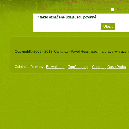
souhlasím se zasíláním informačních mailů (Nov
souhlasím s podmínkami provozovatele těchto stránek
Podmínk
*
takto označené údaje jsou povinné
Copyright© 2009 - 2018 Camp.cz - Pavel Hess, všechna práva vyhraze
Ostatní naše weby:
Bezvakemp
TopCamping
Camping Oase Praha