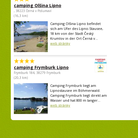
camping Olšina Lipno
, 38223 Černá v Pošumaví
(16,3 km)
Camping Olšina Lipno befindet
sich am Ufer des Lipno-Stausee,
18 km von der Stadt Český
Krumlov in der Ort Černá v...
web stránky
camping Frymburk Lipno
Frymburk 184, 38279 Frymburk
(20,3 km)
Camping Frymburk liegt am
Lipnostausee im Böhmerwald.
Camping Frymburk liegt direkt am
Wasser und hat 800 m langer...
web stránky