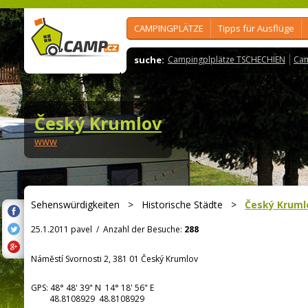
CAMPINGPLÄTZE
Tipps für Ausflüge
suche:
Campingplplätze TSCHECHIEN
Cam
Český Krumlov
www
Sehenswürdigkeiten
>
Historische Städte
>
Český Kruml
25.1.2011 pavel
/
Anzahl der Besuche:
288
Náměstí Svornosti 2, 381 01 Český Krumlov
GPS:
48° 48' 39"
N
14° 18' 56"
E
48.8108929 48.8108929