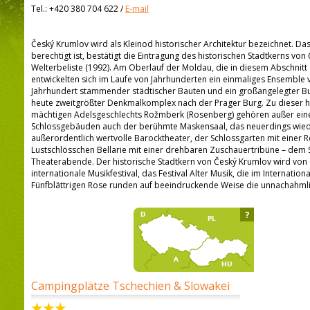
Tel.:
+420 380 704 622
/
E-mail
Český Krumlov wird als Kleinod historischer Architektur bezeichnet. Das
berechtigt ist, bestätigt die Eintragung des historischen Stadtkerns vo
Welterbeliste (1992). Am Oberlauf der Moldau, die in diesem Abschnitt
entwickelten sich im Laufe von Jahrhunderten ein einmaliges Ensemble
Jahrhundert stammender städtischer Bauten und ein großangelegter B
heute zweitgrößter Denkmalkomplex nach der Prager Burg. Zu dieser h
mächtigen Adelsgeschlechts Rožmberk (Rosenberg) gehören außer ein
Schlossgebäuden auch der berühmte Maskensaal, das neuerdings wied
außerordentlich wertvolle Barocktheater, der Schlossgarten mit einer
Lustschlösschen Bellarie mit einer drehbaren Zuschauertribüne – dem
Theaterabende. Der historische Stadtkern von Český Krumlov wird von 
internationale Musikfestival, das Festival Alter Musik, die im Internat
Fünfblättrigen Rose runden auf beeindruckende Weise die unnachahmlic
?
Campingplätze Tschechien & Slowakei