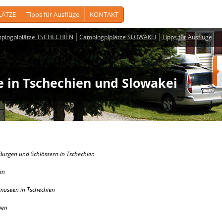
LÄTZE
Tipps für Ausflüge
KONTAKT
pingplplätze TSCHECHIEN
Campingplplätze SLOWAKEI
Tipps für Ausflüge
ge in Tschechien und Slowakei
Burgen und Schlössern in Tschechien
en
museen in Tschechien
ien