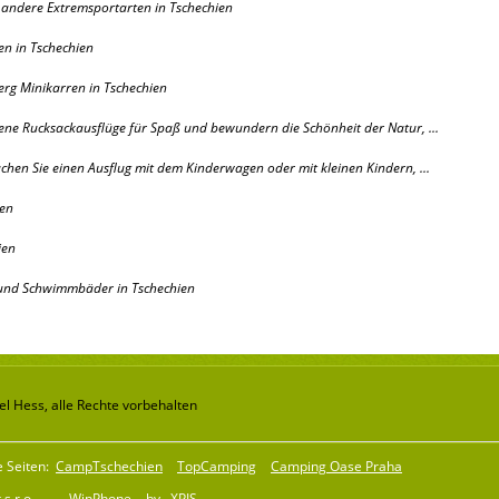
 andere Extremsportarten in Tschechien
n in Tschechien
rg Minikarren in Tschechien
ene Rucksack
ausflüge
für Spaß und bewundern die Schönheit der Natur, ...
chen Sie einen Ausflug mit dem Kinderwagen oder mit kleinen Kindern, ...
ien
ien
nd Schwimmbäder in Tschechien
l Hess, alle Rechte vorbehalten
e Seiten:
CampTschechien
TopCamping
Camping Oase Praha
 s.r.o
WinPhone
by
XPIS