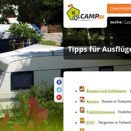
CAMPINGP
suche:
Cam
Tipps für Ausflü
Burgen und Schlössern
Ruinen
Ruinen in Tschechi
Freilichtmuseen
Freilicht
ZOO
Tiergarten in Tschech