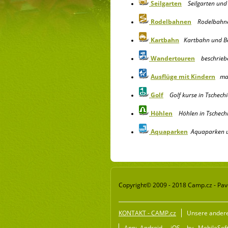
Seilgarten
Seilgarten und
Rodelbahnen
Rodelbahne
Kartbahn
Kartbahn und Be
Wandertouren
beschrieb
Ausflüge mit Kindern
ma
Golf
Golf kurse in Tschech
Höhlen
Höhlen in Tschech
Aquaparken
Aquaparken u
Copyright© 2009 - 2018 Camp.cz - Pave
KONTAKT - CAMP.cz
Unsere ander
App:
Android
iOS
by
MobileSoft