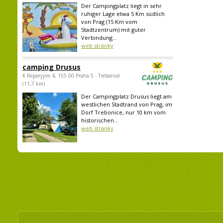
Der Campingplatz liegt in sehr
ruhiger Lage etwa 5 Km südlich
von Prag (15 Km vom
Stadtzentrum) mit guter
Verbindung...
web stránky
camping Drusus
K Reporyjim 4, 155 00 Praha 5 - Trebonice
(11,7 km)
Der Campingplatz Drusus liegt am
westlichen Stadtrand von Prag, im
Dorf Trebonice, nur 10 km vom
historischen...
web stránky