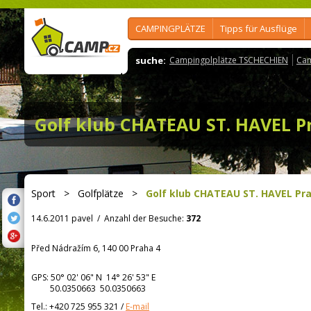
CAMPINGPLÄTZE
Tipps für Ausflüge
suche:
Campingplplätze TSCHECHIEN
Cam
Golf klub CHATEAU ST. HAVEL P
Sport
>
Golfplätze
>
Golf klub CHATEAU ST. HAVEL Pr
14.6.2011 pavel
/
Anzahl der Besuche:
372
Před Nádražím 6, 140 00 Praha 4
GPS:
50° 02' 06"
N
14° 26' 53"
E
50.0350663 50.0350663
Tel.:
+420 725 955 321
/
E-mail