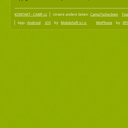
KONTAKT - CAMP.cz
Unsere andere Seiten:
CampTschechien
To
App:
Android
iOS
by
MobileSoft s.r.o
WinPhone
by
XPI