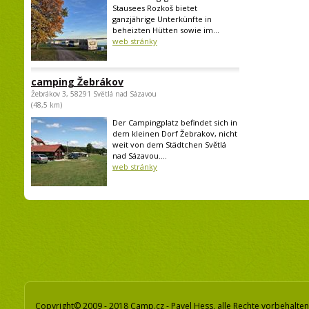
Stausees Rozkoš bietet
ganzjährige Unterkünfte in
beheizten Hütten sowie im...
web stránky
camping Žebrákov
Žebrákov 3, 58291 Světlá nad Sázavou
(48,5 km)
Der Campingplatz befindet sich in
dem kleinen Dorf Žebrakov, nicht
weit von dem Städtchen Světlá
nad Sázavou....
web stránky
Copyright© 2009 - 2018 Camp.cz - Pavel Hess, alle Rechte vorbehalten