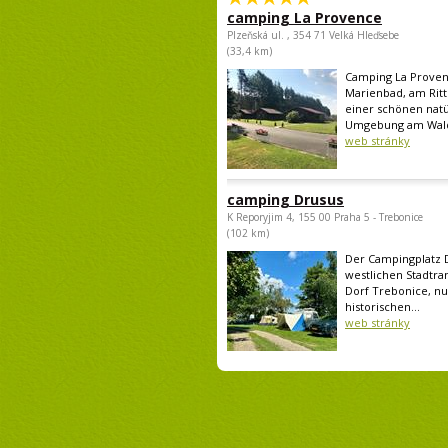
camping La Provence
Plzeňská ul. , 354 71 Velká Hleďsebe
(33,4 km)
Camping La Provenc
Marienbad, am Ritte
einer schönen natü
Umgebung am Wald.
web stránky
camping Drusus
K Reporyjim 4, 155 00 Praha 5 - Trebonice
(102 km)
Der Campingplatz D
westlichen Stadtra
Dorf Trebonice, n
historischen...
web stránky