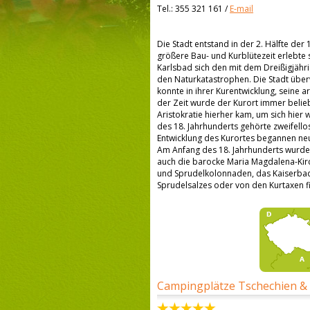
Tel.:
355 321 161
/
E-mail
Die Stadt entstand in der 2. Hälfte der
größere Bau- und Kurblütezeit erlebte s
Karlsbad sich den mit dem Dreißigjä
den Naturkatastrophen. Die Stadt über
konnte in ihrer Kurentwicklung, seine a
der Zeit wurde der Kurort immer beliebt
Aristokratie hierher kam, um sich hier
des 18. Jahrhunderts gehörte zweifell
Entwicklung des Kurortes begannen neu
Am Anfang des 18. Jahrhunderts wurden
auch die barocke Maria Magdalena-Kirche
und Sprudelkolonnaden, das Kaiserbad
Sprudelsalzes oder von den Kurtaxen f
Campingplätze Tschechien &