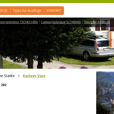
ÄTZE
Tipps für Ausflüge
KONTAKT
pingplplätze TSCHECHIEN
Campingplplätze SLOWAKEI
Tipps für Ausflüge
he Städte
>
Karlovy Vary
:
202