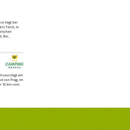
e liegt bei
rs Teich, in
rlichen
 Bei...
rusus liegt am
nd von Prag, im
ur 10 km vom