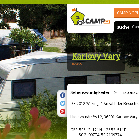
CAMPINGPL
suche:
Cam
Karlovy Vary
www
Sehenswürdigkeiten
>
Historisc
9.3.2012 Wilzing
/
Anzahl der Besuche
Husovo náměstí 2, 36001 Karlovy Vary
GPS:
50° 13' 12"
N
12° 52' 51"
E
50.2199774 50.2199774