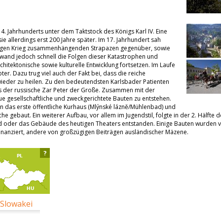
 14. Jahrhunderts unter dem Taktstock des Königs Karl IV. Eine
ie allerdings erst 200 Jahre später. Im 17. Jahrhundert sah
hrigen Krieg zusammenhängenden Strapazen gegenüber, sowie
wand jedoch schnell die Folgen dieser Katastrophen und
rchitektonische sowie kulturelle Entwicklung fortsetzen. Im Laufe
er. Dazu trug viel auch der Fakt bei, dass die reiche
 wieder zu heilen. Zu den bedeutendsten Karlsbader Patienten
os der russische Zar Peter der Große. Zusammen mit der
e gesellschaftliche und zweckgerichtete Bauten zu entstehen.
 das erste öffentliche Kurhaus (Mlýnské lázně/Mühlenbad) und
 gebaut. Ein weiterer Aufbau, vor allem im Jugendstil, folgte in der 2. Hälfte d
 oder das Gebäude des heutigen Theaters entstanden. Einige Bauten wurden 
inanziert, andere von großzügigen Beiträgen ausländischer Mäzene.
?
 Slowakei