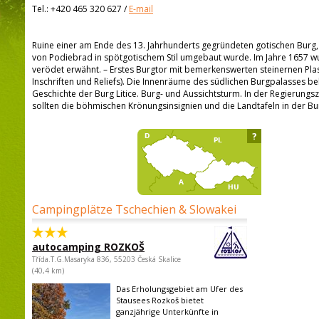
Tel.:
+420 465 320 627
/
E-mail
Ruine einer am Ende des 13. Jahrhunderts gegründeten gotischen Burg,
von Podiebrad in spötgotischem Stil umgebaut wurde. Im Jahre 1657 wu
verödet erwähnt. – Erstes Burgtor mit bemerkenswerten steinernen Pl
Inschriften und Reliefs). Die Innenräume des südlichen Burgpalasses b
Geschichte der Burg Litice. Burg- und Aussichtsturm. In der Regierung
sollten die böhmischen Krönungsinsignien und die Landtafeln in der B
?
Campingplätze Tschechien & Slowakei
autocamping ROZKOŠ
Třída.T.G.Masaryka 836, 55203 Česká Skalice
(40,4 km)
Das Erholungsgebiet am Ufer des
Stausees Rozkoš bietet
ganzjährige Unterkünfte in