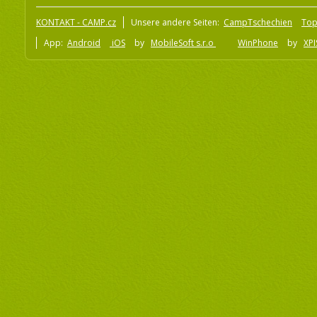
KONTAKT - CAMP.cz
Unsere andere Seiten:
CampTschechien
To
App:
Android
iOS
by
MobileSoft s.r.o
WinPhone
by
XPI