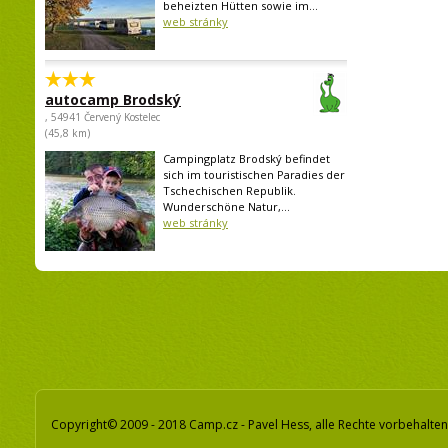
beheizten Hütten sowie im...
web stránky
autocamp Brodský
, 54941 Červený Kostelec
(45,8 km)
Campingplatz Brodský befindet
sich im touristischen Paradies der
Tschechischen Republik.
Wunderschöne Natur,...
web stránky
Copyright© 2009 - 2018 Camp.cz - Pavel Hess, alle Rechte vorbehalten