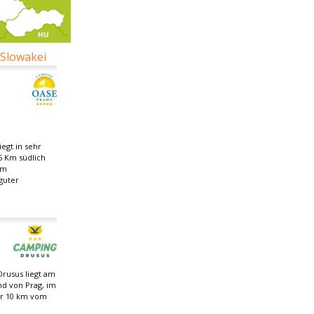
 Slowakei
egt in sehr
5 Km südlich
om
guter
rusus liegt am
nd von Prag, im
ur 10 km vom