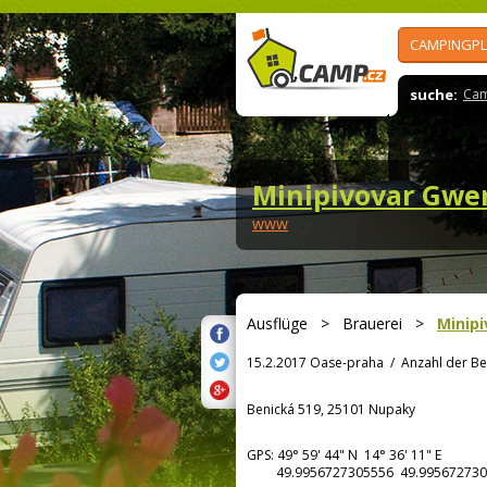
CAMPINGPL
suche:
Cam
Minipivovar Gwe
www
Ausflüge
>
Brauerei
>
Minip
15.2.2017 Oase-praha
/
Anzahl der Be
Benická 519, 25101 Nupaky
GPS:
49° 59' 44"
N
14° 36' 11"
E
49.9956727305556 49.995672730