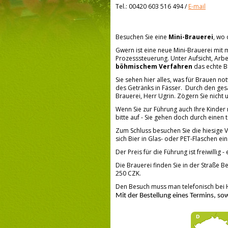
Tel.:
00420 603 516 494
/
E-mail
Besuchen Sie eine
Mini-Brauerei
, wo 
Gwern ist eine neue Mini-Brauerei mit
Prozesssteuerung. Unter Aufsicht, Arbe
böhmischem Verfahren
das echte B
Sie sehen hier alles, was für Brauen no
des Getränks in Fässer. Durch den ge
Brauerei, Herr Ugrin. Zögern Sie nicht un
Wenn Sie zur Führung auch Ihre Kinder
bitte auf - Sie gehen doch durch eine
Zum Schluss besuchen Sie die hiesige V
sich Bier in Glas- oder PET-Flaschen ei
Der Preis für die Führung ist freiwillig 
Die Brauerei finden Sie in der Straße 
250 CZK.
Den Besuch muss man telefonisch bei 
Mit der Bestellung eines Termins, s