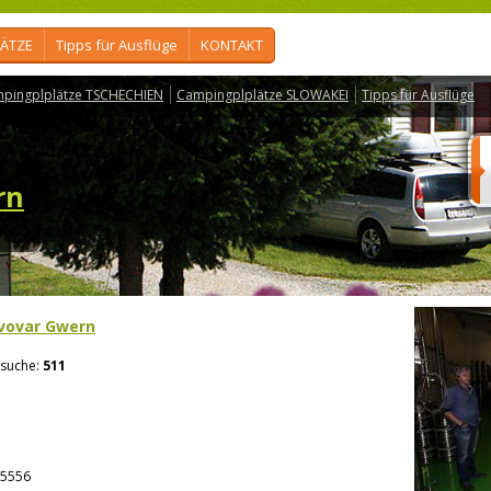
ÄTZE
Tipps für Ausflüge
KONTAKT
pingplplätze TSCHECHIEN
Campingplplätze SLOWAKEI
Tipps für Ausflüge
rn
ivovar Gwern
suche:
511
5556