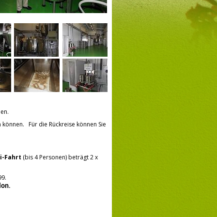
den.
n können. Für die Rückreise können Sie
i-Fahrt
(bis 4 Personen) beträgt 2 x
99.
ion
.