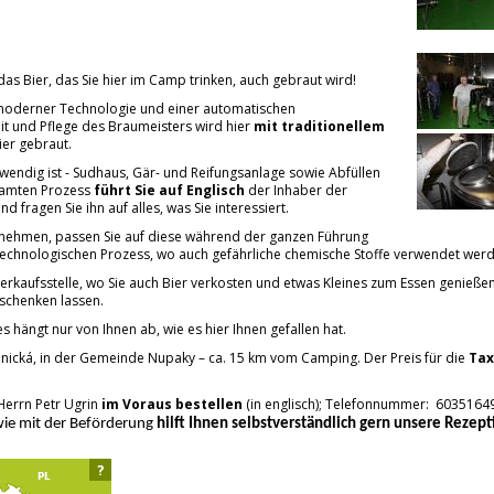
das Bier, das Sie hier im Camp trinken, auch gebraut wird!
 moderner Technologie und einer automatischen
it und Pflege des Braumeisters wird hier
mit traditionellem
ier gebraut.
twendig ist - Sudhaus, Gär- und Reifungsanlage sowie Abfüllen
samten Prozess
führt Sie auf Englisch
der Inhaber der
d fragen Sie ihn auf alles, was Sie interessiert.
 nehmen, passen Sie auf diese während der ganzen Führung
n technologischen Prozess, wo auch gefährliche chemische Stoffe verwendet wer
erkaufsstelle, wo Sie auch Bier verkosten und etwas Kleines zum Essen genieße
nschenken lassen.
- es hängt nur von Ihnen ab, wie es hier Ihnen gefallen hat.
Benická, in der Gemeinde Nupaky – ca. 15 km vom Camping. Der Preis für die
Tax
Herrn Petr Ugrin
im Voraus bestellen
(in englisch); Telefonnummer: 6035164
owie mit der Beförderung
hilft Ihnen selbstverständlich gern unsere Rezept
?