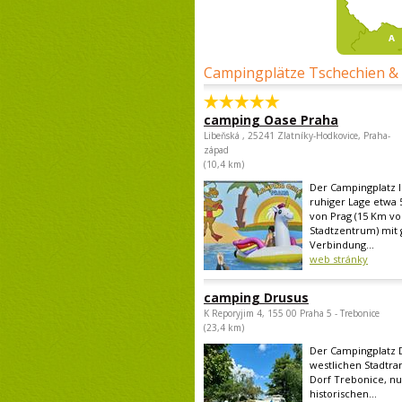
Campingplätze Tschechien &
camping Oase Praha
Libeňská , 25241 Zlatníky-Hodkovice, Praha-
západ
(10,4 km)
Der Campingplatz li
ruhiger Lage etwa 
von Prag (15 Km v
Stadtzentrum) mit 
Verbindung...
web stránky
camping Drusus
K Reporyjim 4, 155 00 Praha 5 - Trebonice
(23,4 km)
Der Campingplatz D
westlichen Stadtra
Dorf Trebonice, n
historischen...