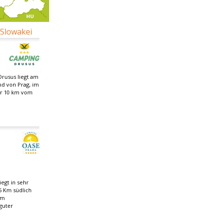
 Slowakei
rusus liegt am
nd von Prag, im
ur 10 km vom
egt in sehr
5 Km südlich
om
guter