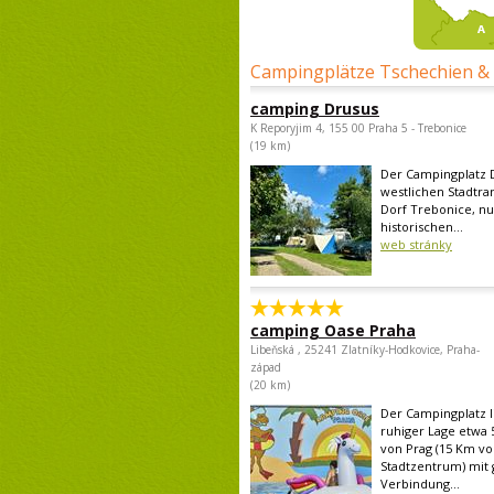
Campingplätze Tschechien &
camping Drusus
K Reporyjim 4, 155 00 Praha 5 - Trebonice
(19 km)
Der Campingplatz D
westlichen Stadtra
Dorf Trebonice, n
historischen...
web stránky
camping Oase Praha
Libeňská , 25241 Zlatníky-Hodkovice, Praha-
západ
(20 km)
Der Campingplatz li
ruhiger Lage etwa 
von Prag (15 Km v
Stadtzentrum) mit 
Verbindung...