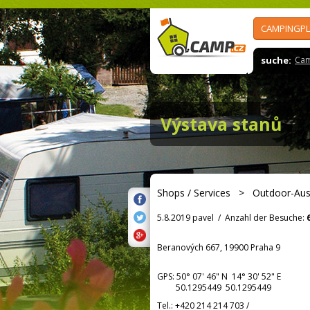
CAMPINGPL
suche:
Cam
Výstava stanů
Shops / Services
>
Outdoor-Aus
5.8.2019 pavel
/
Anzahl der Besuche:
Beranových 667, 19900 Praha 9
GPS:
50° 07' 46"
N
14° 30' 52"
E
50.1295449 50.1295449
Tel.:
+420 214 214 703
/