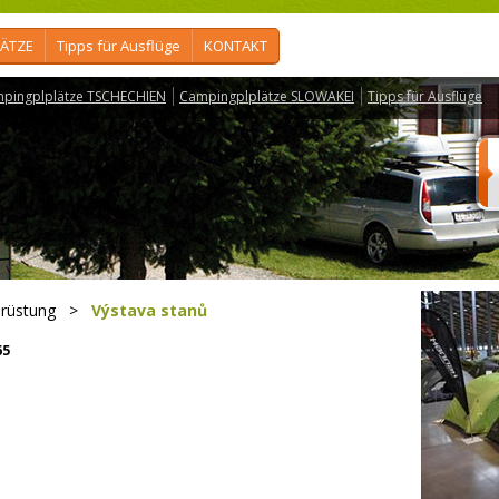
ÄTZE
Tipps für Ausflüge
KONTAKT
pingplplätze TSCHECHIEN
Campingplplätze SLOWAKEI
Tipps für Ausflüge
rüstung
>
Výstava stanů
65