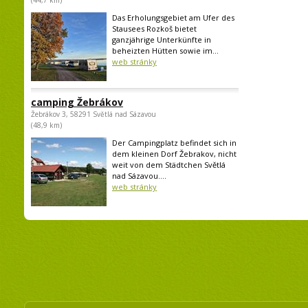
(44,7 km)
Das Erholungsgebiet am Ufer des
Stausees Rozkoš bietet
ganzjährige Unterkünfte in
beheizten Hütten sowie im...
web stránky
camping Žebrákov
Žebrákov 3, 58291 Světlá nad Sázavou
(48,9 km)
Der Campingplatz befindet sich in
dem kleinen Dorf Žebrakov, nicht
weit von dem Städtchen Světlá
nad Sázavou....
web stránky