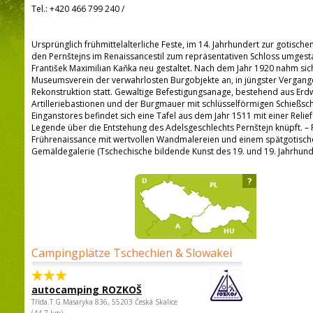
Tel.:
+420 466 799 240
/
Ursprünglich frühmittelalterliche Feste, im 14. Jahrhundert zur gotisc
den Pernštejns im Renaissancestil zum repräsentativen Schloss umgestal
František Maximilian Kaňka neu gestaltet. Nach dem Jahr 1920 nahm sic
Museumsverein der verwahrlosten Burgobjekte an, in jüngster Vergange
Rekonstruktion statt. Gewaltige Befestigungsanage, bestehend aus Erd
Artilleriebastionen und der Burgmauer mit schlüsselförmigen Schießsc
Einganstores befindet sich eine Tafel aus dem Jahr 1511 mit einer Relief
Legende über die Entstehung des Adelsgeschlechts Pernštejn knüpft. – Ri
Frührenaissance mit wertvollen Wandmalereien und einem spätgotisch
Gemäldegalerie (Tschechische bildende Kunst des 19. und 19. Jahrhunde
?
Campingplätze Tschechien & Slowakei
autocamping ROZKOŠ
Třída.T.G.Masaryka 836, 55203 Česká Skalice