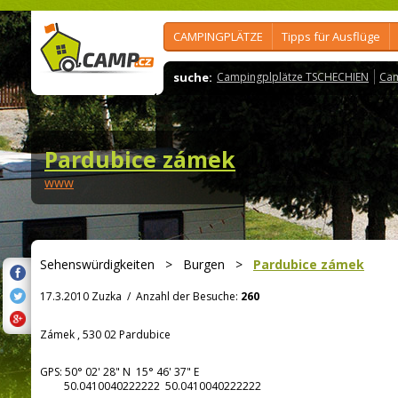
CAMPINGPLÄTZE
Tipps für Ausflüge
suche:
Campingplplätze TSCHECHIEN
Cam
Pardubice zámek
www
Sehenswürdigkeiten
>
Burgen
>
Pardubice zámek
17.3.2010 Zuzka
/
Anzahl der Besuche:
260
Zámek , 530 02 Pardubice
GPS:
50° 02' 28"
N
15° 46' 37"
E
50.0410040222222 50.0410040222222