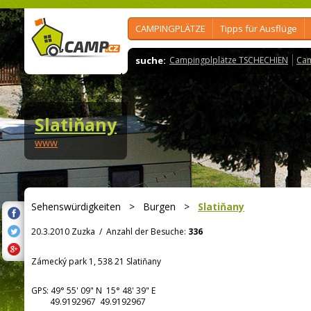
CAMPINGPLÄTZE
Tipps für Ausflüge
suche:
Campingplplätze TSCHECHIEN
Cam
Slatiňany
www
Sehenswürdigkeiten
>
Burgen
>
Slatiňany
20.3.2010 Zuzka
/
Anzahl der Besuche:
336
Zámecký park 1, 538 21 Slatiňany
GPS:
49° 55' 09"
N
15° 48' 39"
E
49.9192967 49.9192967