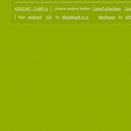
KONTAKT - CAMP.cz
Unsere andere Seiten:
CampTschechien
To
App:
Android
iOS
by
MobileSoft s.r.o
WinPhone
by
XPI