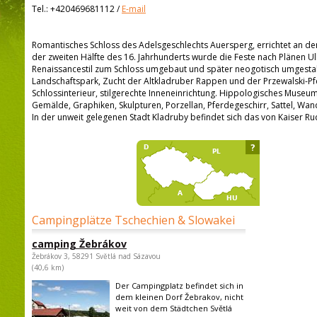
Tel.:
+420469681112
/
E-mail
Romantisches Schloss des Adelsgeschlechts Auersperg, errichtet an der S
der zweiten Hälfte des 16. Jahrhunderts wurde die Feste nach Plänen Ull
Renaissancestil zum Schloss umgebaut und später neogotisch umgesta
Landschaftspark, Zucht der Altkladruber Rappen und der Przewalski-Pfe
Schlossinterieur, stilgerechte Inneneinrichtung. Hippologisches Museu
Gemälde, Graphiken, Skulpturen, Porzellan, Pferdegeschirr, Sattel, Wan
In der unweit gelegenen Stadt Kladruby befindet sich das von Kaiser Rud
?
Campingplätze Tschechien & Slowakei
camping Žebrákov
Žebrákov 3, 58291 Světlá nad Sázavou
(40,6 km)
Der Campingplatz befindet sich in
dem kleinen Dorf Žebrakov, nicht
weit von dem Städtchen Světlá