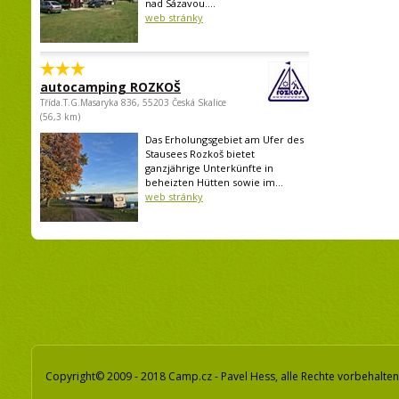
nad Sázavou....
web stránky
autocamping ROZKOŠ
Třída.T.G.Masaryka 836, 55203 Česká Skalice
(56,3 km)
Das Erholungsgebiet am Ufer des
Stausees Rozkoš bietet
ganzjährige Unterkünfte in
beheizten Hütten sowie im...
web stránky
Copyright© 2009 - 2018 Camp.cz - Pavel Hess, alle Rechte vorbehalten